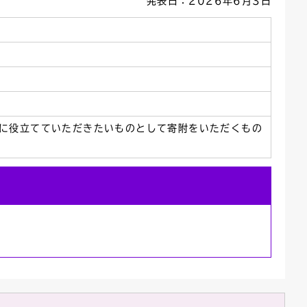
発表日：2026年6月3日
ごみカレンダー
広報はままつ
に役立てていただきたいものとして寄附をいただくもの