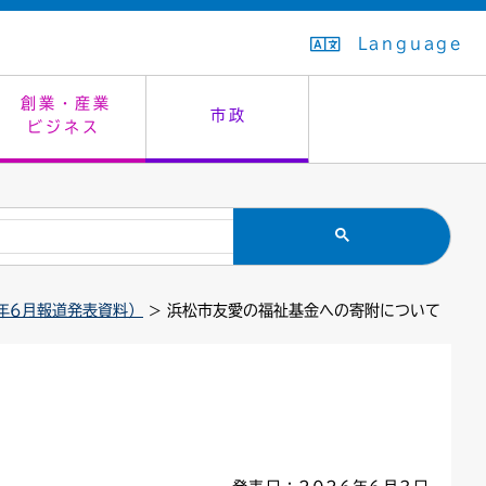
Language
創業・産業
市政
ビジネス
生活排水
教育委員会
救急・夜間診療
施設予約（まつぼっくり）
指定管理者制度
議会
市民安全
入学式・卒業式
感染症
はたちの集い
公共事業の技術監理
オープンデータ
年6月報道発表資料）
> 浜松市友愛の福祉基金への寄附について
住居表示
通学区域
バナー広告
組織案内
住民票の写し
広聴・広報
国民健康保険
都市整備
ごみの分別方法
屋外広告物