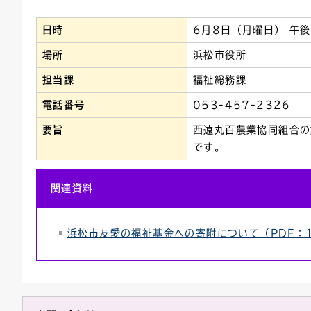
連絡ごみ
ユニバーサルデザイン
日時
6月8日（月曜日） 午後
場所
浜松市役所
担当課
福祉総務課
電話番号
053-457-2326
要旨
西遠丸百農業協同組合の
です。
関連資料
浜松市友愛の福祉基金への寄附について（PDF：1