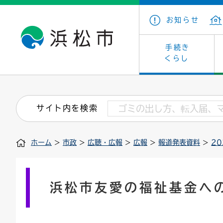
お知らせ
手続き
くらし
戸籍・住民の手続き
子育て・青少年・若者
健康・医療
文化・芸術
産業振興
市の概要
保険・
教育
福祉
文化財
カーボ
庁舎案
サイト内を検索
住まい・建築
看護専門学校
介護保険
浜松・浜名湖だいすきネット
発注情報(入札・契約)
外郭団体
墓地・
学級閉
福祉・
統計
ホーム
>
市政
>
広聴・広報
>
広報
>
報道発表資料
>
2
税金
小学校一覧
募集
職員採用
法人税
雇用・
市有財
道路・交通・河川
行政区
ペット
施策・
浜松市友愛の福祉基金へ
印鑑登録証明書
会議
戸籍謄
情報公
道路台帳
附属機関
市営住
国・県