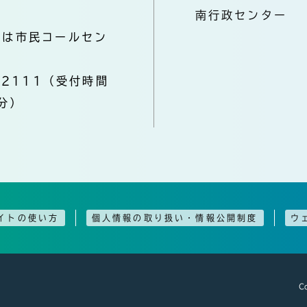
南行政センター
きは市民コールセン
-2111（受付時間
分）
イトの使い方
個人情報の取り扱い・情報公開制度
ウ
Co