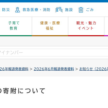
防災
救急医療・消防
施設
ごみ
子育て
健康・医療
観光・魅力
教育
福祉
イベント
年金
ンニュートラル
内
上下水道
生涯学習
休日当番医
レジャー・スポーツ
土地
市長の部屋
斎場
鎖
介護
保健所
はじめよう、ハマライフ
消費生活
幼稚園一覧
環境対策
選挙
026年報道発表資料
>
2026年6月報道発表資料
>
お知らせ（2026
就労
産
中学校一覧
環境
企業立地
例規・公示
・動物
計画
市民活動
予算・財政
の寄附について
本・抄本
開・個人情報
住所変更
監査
宅
の施策
ごみ・リサイクル
景観