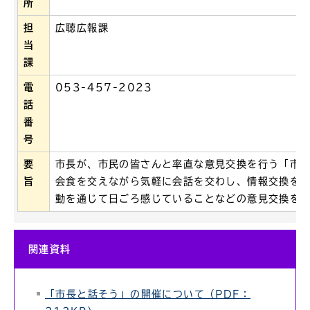
所
担
広聴広報課
当
課
電
053-457-2023
話
番
号
要
市長が、市民の皆さんと率直な意見交換を行う「市
旨
会食を交えながら気軽に会話を交わし、情報交換を
動を通じて日ごろ感じていることなどの意見交換を
関連資料
「市長と話そう」の開催について（PDF：