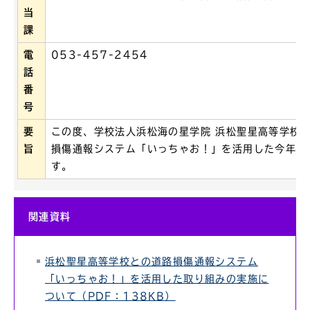
当
課
電
053-457-2454
話
番
号
要
この度、学校法人浜松海の星学院 浜松聖星高等学校
旨
損傷通報システム「いっちゃお！」を活用した今年度
す。
関連資料
浜松聖星高等学校との道路損傷通報システム
「いっちゃお！」を活用した取り組みの実施に
ついて（PDF：138KB）