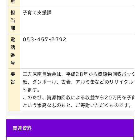
所
担
子育て支援課
当
課
電
053-457-2792
話
番
号
要
三方原南自治会は、平成28年から資源物回収ボック
旨
紙、ダンボール、古着、アルミ缶などのリサイクル活
ります。
このたび、資源物回収による収益から20万円を子育
という崇高な志のもと、ご寄附いただくものです。
関連資料