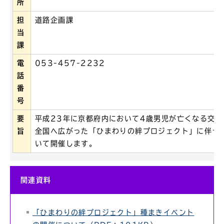
所
担
道路企画課
当
課
電
053-457-2232
話
番
号
要
平成23年に京都府内において4歳男児が亡くなる交
旨
全国へ広がった「ひまわりの絆プロジェクト」に伴う
いて開催します。
関連資料
「ひまわりの絆プロジェクト」種まきイベント