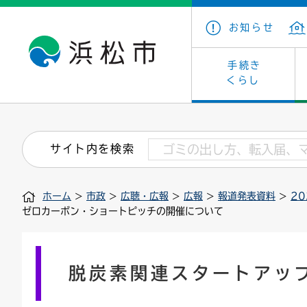
お知らせ
手続き
くらし
戸籍・住民の手続き
子育て・青少年・若者
健康・医療
文化・芸術
産業振興
市の概要
保険・
教育
福祉
文化財
カーボ
庁舎案
サイト内を検索
住まい・建築
看護専門学校
介護保険
浜松・浜名湖だいすきネット
発注情報(入札・契約)
外郭団体
墓地・
学級閉
福祉・
統計
ホーム
>
市政
>
広聴・広報
>
広報
>
報道発表資料
>
2
税金
小学校一覧
募集
職員採用
法人税
雇用・
市有財
ゼロカーボン・ショートピッチの開催について
道路・交通・河川
行政区
ペット
施策・
印鑑登録証明書
会議
戸籍謄
情報公
脱炭素関連スタートアッ
道路台帳
附属機関
市営住
国・県