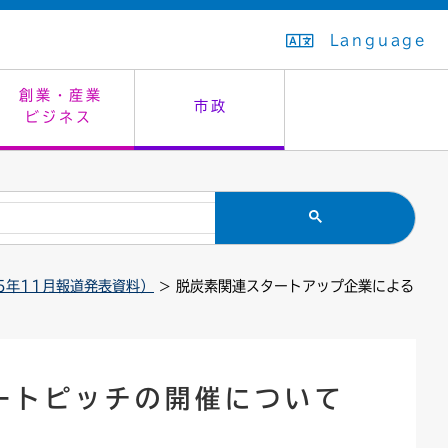
Language
創業・産業
市政
ビジネス
生活排水
教育委員会
救急・夜間診療
施設予約（まつぼっくり）
指定管理者制度
議会
市民安全
入学式・卒業式
感染症
はたちの集い
公共事業の技術監理
オープンデータ
5年11月報道発表資料）
> 脱炭素関連スタートアップ企業による
住居表示
通学区域
バナー広告
組織案内
住民票の写し
広聴・広報
国民健康保険
都市整備
ートピッチの開催について
ごみの分別方法
屋外広告物