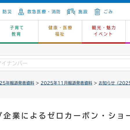
防災
救急医療・消防
施設
ごみ
子育て
健康・医療
観光・魅力
教育
福祉
イベント
年金
ンニュートラル
内
上下水道
生涯学習
休日当番医
レジャー・スポーツ
土地
市長の部屋
斎場
鎖
介護
保健所
はじめよう、ハマライフ
消費生活
幼稚園一覧
環境対策
選挙
025年報道発表資料
>
2025年11月報道発表資料
>
お知らせ（202
就労
産
中学校一覧
環境
企業立地
例規・公示
・動物
計画
市民活動
予算・財政
本・抄本
開・個人情報
住所変更
監査
プ企業によるゼロカーボン・ショ
宅
の施策
ごみ・リサイクル
景観