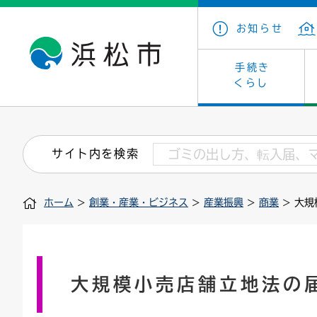
お知らせ
手続き
くらし
戸籍・住民の手続き
子育て・青少年・若者
健康・医療
文化・芸術
産業振興
市の概要
保険・
教育
福祉
文化財
カーボ
庁舎案
サイト内を検索
住まい・建築
看護専門学校
介護保険
浜松・浜名湖だいすきネット
発注情報(入札・契約)
外郭団体
墓地・
学級閉
福祉・
統計
ホーム
>
創業・産業・ビジネス
>
産業振興
>
商業
> 大
税金
小学校一覧
募集
職員採用
法人税
雇用・
市有財
道路・交通・河川
行政区
ペット
施策・
印鑑登録証明書
会議
戸籍謄
情報公
大規模小売店舗立地法の
道路台帳
附属機関
市営住
国・県