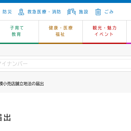
防災
救急医療・消防
施設
ごみ
子育て
健康・医療
観光・魅力
教育
福祉
イベント
年金
ンニュートラル
内
上下水道
生涯学習
休日当番医
レジャー・スポーツ
土地
市長の部屋
斎場
鎖
介護
保健所
はじめよう、ハマライフ
消費生活
幼稚園一覧
環境対策
選挙
規模小売店舗立地法の届出
就労
産
中学校一覧
環境
企業立地
例規・公示
・動物
計画
市民活動
予算・財政
本・抄本
開・個人情報
住所変更
監査
届出
宅
の施策
ごみ・リサイクル
景観