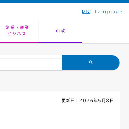
Language
創業・産業
市政
ビジネス
生活排水
教育委員会
救急・夜間診療
施設予約（まつぼっくり）
指定管理者制度
議会
市民安全
入学式・卒業式
感染症
はたちの集い
公共事業の技術監理
オープンデータ
住居表示
通学区域
バナー広告
組織案内
住民票の写し
広聴・広報
更新日：2026年5月8日
国民健康保険
都市整備
ごみの分別方法
屋外広告物