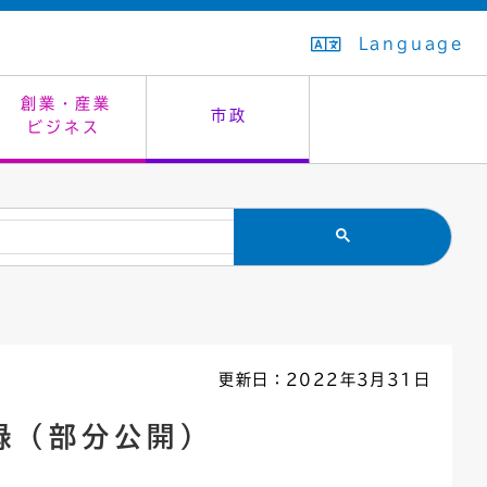
Language
創業・産業
市政
ビジネス
生活排水
教育委員会
救急・夜間診療
施設予約（まつぼっくり）
指定管理者制度
議会
市民安全
入学式・卒業式
感染症
はたちの集い
公共事業の技術監理
オープンデータ
住居表示
通学区域
バナー広告
組織案内
住民票の写し
広聴・広報
更新日：2022年3月31日
国民健康保険
都市整備
録（部分公開）
ごみの分別方法
屋外広告物