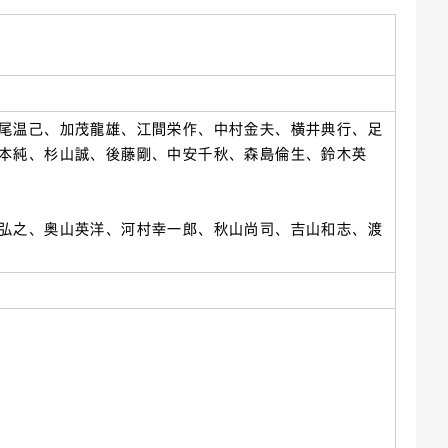
ごみカレンダー
広報はままつ
尾温己、加茂龍雄、江間栄作、中村金夫、横井典行、足
本純、杉山誠、後藤剛、中安千秋、森島倫生、鈴木英
弘之、奥山英洋、河村幸一郎、秋山尚司、吉山和志、渡