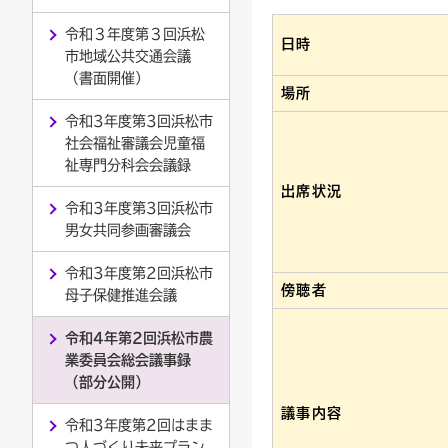
令和３年度第３回浜松
連絡ごみ
ユニバーサルデザイン
日時
市地域公共交通会議
（書面開催）
場所
令和3年度第3回浜松市
社会福祉審議会児童福
祉専門分科会会議録
出席状況
令和3年度第3回浜松市
男女共同参画審議会
令和3年度第2回浜松市
傍聴者
母子保健推進会議
令和4年第2回浜松市農
業委員会総会議事録
（部分公開）
議事内容
令和3年度第2回はまま
つ人づくり未来プラン