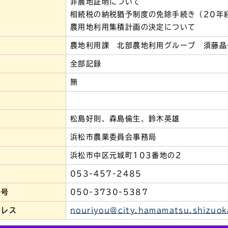
非農地証明について
相続税の納税猶予制度の免除手続き（20年
農用地利用集積計画の決定について
農地利用課 北部農地利用グループ 須藤晶
全部記録
無
松島好則、森島倫生、鈴木英雄
浜松市農業委員会事務局
浜松市中区元城町103番地の2
053-457-2485
番号
050-3730-5387
ドレス
nouriyou@city.hamamatsu.shizuok