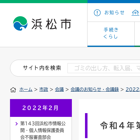
お知らせ
手続き
くらし
戸籍・住民の手続き
子育て・青少年・若者
健康・医療
文化・芸術
産業振興
市の概要
保険・
教育
福祉
文化財
カーボ
庁舎案
サイト内を検索
住まい・建築
看護専門学校
介護保険
浜松・浜名湖だいすきネット
発注情報(入札・契約)
外郭団体
墓地・
学級閉
福祉・
統計
ホーム
>
市政
>
会議
>
会議のお知らせ・会議録
>
202
税金
小学校一覧
募集
職員採用
法人税
雇用・
市有財
道路・交通・河川
行政区
ペット
施策・
2022年2月
印鑑登録証明書
会議
戸籍謄
情報公
第143回浜松市情報公
令和4年
開・個人情報保護委員
道路台帳
附属機関
市営住
国・県
会不服審査部会