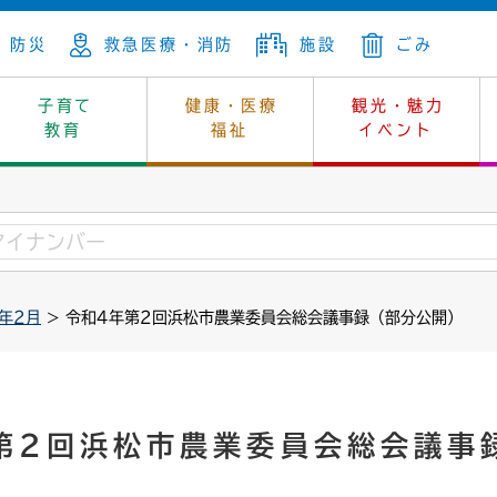
防災
救急医療・消防
施設
ごみ
子育て
健康・医療
観光・魅力
教育
福祉
イベント
年金
ンニュートラル
内
上下水道
生涯学習
休日当番医
レジャー・スポーツ
土地
市長の部屋
斎場
鎖
介護
保健所
はじめよう、ハマライフ
消費生活
幼稚園一覧
環境対策
選挙
2年2月
> 令和4年第2回浜松市農業委員会総会議事録（部分公開）
就労
産
中学校一覧
環境
企業立地
例規・公示
・動物
計画
市民活動
予算・財政
本・抄本
開・個人情報
住所変更
監査
第2回浜松市農業委員会総会議事
宅
の施策
ごみ・リサイクル
景観