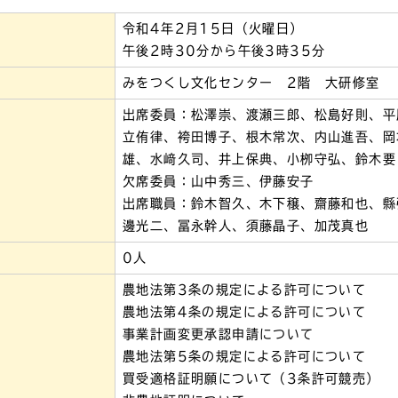
令和4年2月15日（火曜日）
午後2時30分から午後3時35分
みをつくし文化センター 2階 大研修室
出席委員：松澤崇、渡瀬三郎、松島好則、平
立侑律、袴田博子、根木常次、内山進吾、岡
雄、水﨑久司、井上保典、小栁守弘、鈴木要
欠席委員：山中秀三、伊藤安子
出席職員：鈴木智久、木下穣、齋藤和也、縣
邊光二、冨永幹人、須藤晶子、加茂真也
0人
農地法第3条の規定による許可について
農地法第4条の規定による許可について
事業計画変更承認申請について
農地法第5条の規定による許可について
買受適格証明願について（3条許可競売）