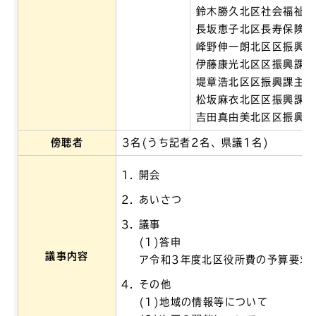
鈴木勝久北区社会福祉課
長坂恵子北区長寿保険課
峰野伸一朗北区区振興課
伊藤康光北区区振興課副
堤章浩北区区振興課主任
松坂麻衣北区区振興課主
吉田真由美北区区振興課
傍聴者
3名(うち記者2名、県議1名)
開会
あいさつ
議事
(1)答申
議事内容
ア令和3年度北区役所費の予算要求
その他
(1)地域の情報等について