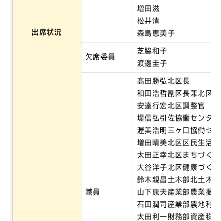
増田滋
松井清
出席状況
森島恵美子
芝脇和子
欠席委員
渡邊圭子
髙田勝弘北区長
和田浩哲副区長兼北区区
安達行宏北区調整官
堤信弘引佐協働センター
渥美浩明三ヶ日協働セン
増田晴美北区区民生活課
太田正幸北区まちづくり
大谷洋子北区健康づくり
鈴木親昌土木部北土木整
職員
山下康夫産業部農業振興
石田潤司産業部農地利用
太田利一財務部資産税課