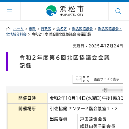
ホーム
>
市政
>
行政区
>
浜名区
>
浜名区協議会
>
浜名区協議会・
北地域分科会
> 令和2年度 第6回北区協議会 会議記録
更新日：2025年12月24日
令和2年度第6回北区協議会会議
記録
画面サイズで表示
開催日時
令和2年10月14日(水曜日)午後1時30分
開催場所
引佐協働センター2階会議室1・2
出席委員
戸田達也会長
峰野由美子副会長