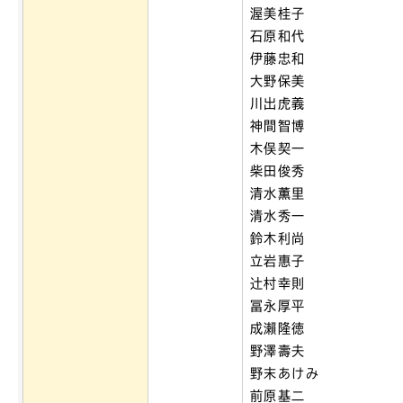
渥美桂子
石原和代
伊藤忠和
大野保美
川出虎義
神間智博
木俣契一
柴田俊秀
清水薫里
清水秀一
鈴木利尚
立岩惠子
辻村幸則
冨永厚平
成瀨隆徳
野澤壽夫
野末あけみ
前原基二