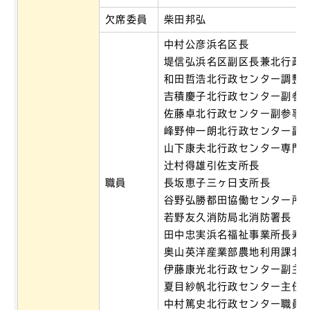
欠席委員
柴田邦弘
中村公彦浜名区長
堤信弘浜名区副区長兼北行政
和田哲浩北行政センター調整
吉積慶子北行政センター副参
佐藤卓北行政センター副参事
峰野伸一朗北行政センター副
山下康夫北行政センター専門
辻村得雄引佐支所長
職員
長坂恵子三ヶ日支所長
谷野弘勝都田協働センター所
若野友久消防局北消防署長
田中忠実浜名福祉事業所長寿
奥山英洋産業部農地利用課北
伊藤康光北行政センター副主
夏目紗帆北行政センター主任
中村篤史北行政センター職員