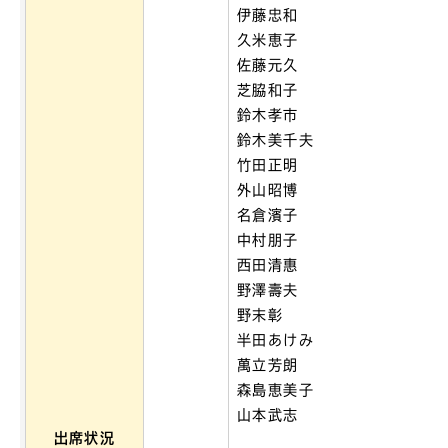
伊藤忠和
久米恵子
佐藤元久
芝脇和子
鈴木孝市
鈴木美千夫
竹田正明
外山昭博
名倉濱子
中村朋子
西田清惠
野澤壽夫
野末彰
半田あけみ
萬立芳朗
森島恵美子
山本武志
出席状況