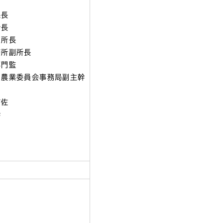
課長
所長
ー所長
務所副所長
専門監
・農業委員会事務局副主幹
補佐
幹