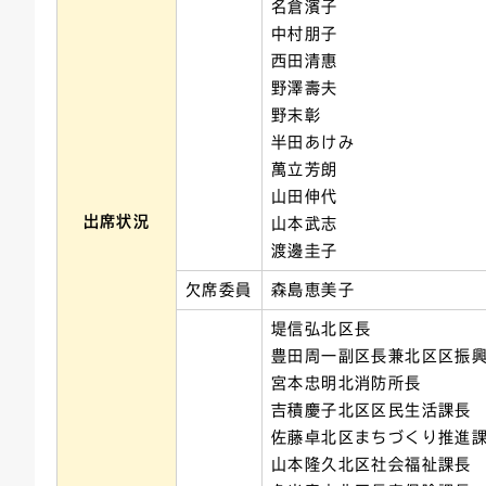
名倉濱子
中村朋子
西田清惠
野澤壽夫
野末彰
半田あけみ
萬立芳朗
山田伸代
出席状況
山本武志
渡邊圭子
欠席委員
森島恵美子
堤信弘北区長
豊田周一副区長兼北区区振
宮本忠明北消防所長
吉積慶子北区区民生活課長
佐藤卓北区まちづくり推進
山本隆久北区社会福祉課長