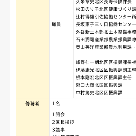
久米章史北区長寿保険課長
松田のり子北区健康づくり
辻村得雄引佐協働センター
職員
長坂惠子三ヶ日協働センタ
外谷新土木部北土木整備事
石田潤司産業部農業振興課
奥山英洋産業部農地利用課
峰野伸一朗北区区振興課長
伊藤康光北区区振興課副主
根本剛宏北区区振興課主任
瀧口大輝北区区振興課
中村篤史北区区振興課
傍聴者
1名
1開会
2区長挨拶
3議事