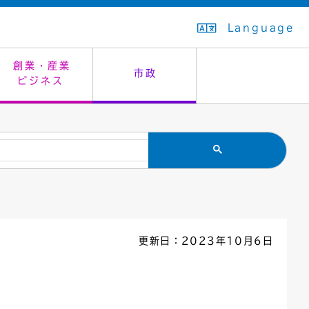
Language
創業・産業
市政
ビジネス
生活排水
教育委員会
救急・夜間診療
施設予約（まつぼっくり）
指定管理者制度
議会
市民安全
入学式・卒業式
感染症
はたちの集い
公共事業の技術監理
オープンデータ
住居表示
通学区域
バナー広告
組織案内
住民票の写し
広聴・広報
更新日：2023年10月6日
国民健康保険
都市整備
ごみの分別方法
屋外広告物