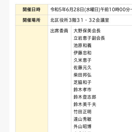
開催日時
令和5年6月28日(水曜日)午前10時00分
連絡ごみ
ユニバーサルデザイン
開催場所
北区役所3階31・32会議室
出席委員
大野保美会長
立岩恵子副会長
池原和義
伊藤忠和
久米恵子
佐藤元久
柴田邦弘
芝脇和子
鈴木孝市
鈴木登志郎
鈴木美千夫
竹田正明
遠山秀敏
外山昭博