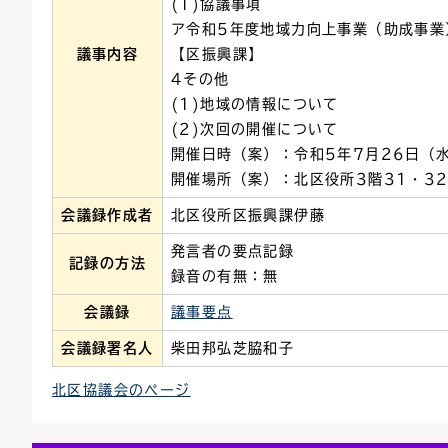
(1)協議事項
ア令和5年度地域力向上事業（助成事業
議事内容
【区振興課】
4その他
(1)地域の情報について
(2)次回の開催について
開催日時（案）：令和5年7月26日（
開催場所（案）：北区役所3階31・3
会議録作成者
北区役所区振興課伊藤
発言者の要点記録
記録の方法
録音の有無：無
会議録
議事要点
会議録署名人
柴田邦弘芝脇和子
北区協議会のページ