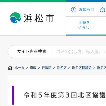
お知らせ
手続き
くらし
戸籍・住民の手続き
子育て・青少年・若者
健康・医療
文化・芸術
産業振興
市の概要
保険・
教育
福祉
文化財
カーボ
庁舎案
サイト内を検索
住まい・建築
看護専門学校
介護保険
浜松・浜名湖だいすきネット
発注情報(入札・契約)
外郭団体
墓地・
学級閉
福祉・
統計
ホーム
>
市政
>
行政区
>
浜名区
>
浜名区協議会
>
浜名
税金
小学校一覧
募集
職員採用
法人税
雇用・
市有財
道路・交通・河川
行政区
ペット
施策・
印鑑登録証明書
会議
戸籍謄
情報公
令和5年度第3回北区協
道路台帳
附属機関
市営住
国・県