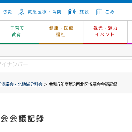
防災
救急医療・消防
施設
ごみ
子育て
健康・医療
観光・魅力
教育
福祉
イベント
年金
ンニュートラル
内
上下水道
生涯学習
休日当番医
レジャー・スポーツ
土地
市長の部屋
斎場
鎖
介護
保健所
はじめよう、ハマライフ
消費生活
幼稚園一覧
環境対策
選挙
区協議会・北地域分科会
> 令和5年度第3回北区協議会会議記録
就労
産
中学校一覧
環境
企業立地
例規・公示
・動物
計画
市民活動
予算・財政
本・抄本
開・個人情報
住所変更
監査
議会会議記録
宅
の施策
ごみ・リサイクル
景観