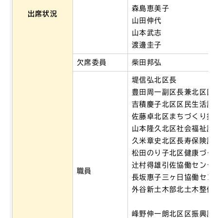
森島恵美子
出席状況
山田伸代
山本武志
渡邊圭子
欠席委員
柴田邦弘
堤信弘北区長
豊田周一副区長兼北区区
吉積慶子北区区民生活課
佐藤卓北区まちづくり推
山本隆久北区社会福祉課
久米章史北区長寿保険課
松田のり子北区健康づく
辻村得雄引佐協働センタ
職員
長坂惠子三ヶ日協働セン
外谷新土木部北土木整備
峰野伸一朗北区区振興課