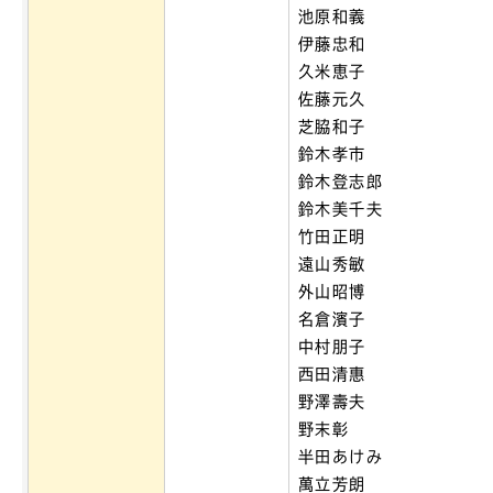
池原和義
伊藤忠和
久米恵子
佐藤元久
芝脇和子
鈴木孝市
鈴木登志郎
鈴木美千夫
竹田正明
遠山秀敏
外山昭博
名倉濱子
中村朋子
西田清惠
野澤壽夫
野末彰
半田あけみ
萬立芳朗