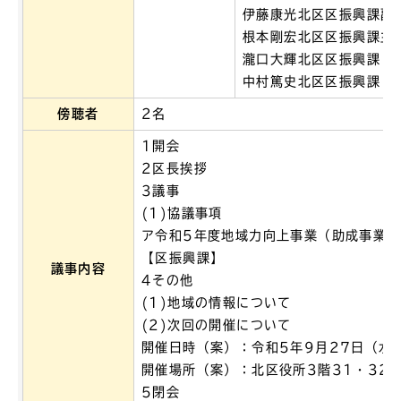
伊藤康光北区区振興課副
根本剛宏北区区振興課主
瀧口大輝北区区振興課
中村篤史北区区振興課
傍聴者
2名
1開会
2区長挨拶
3議事
(1)協議事項
ア令和5年度地域力向上事業（助成事業
【区振興課】
議事内容
4その他
(1)地域の情報について
(2)次回の開催について
開催日時（案）：令和5年9月27日（水
開催場所（案）：北区役所3階31・32
5閉会