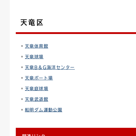
天竜区
天竜体育館
天竜球場
天竜B＆G海洋センター
天竜ボート場
天竜庭球場
天竜武道館
船明ダム運動公園