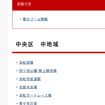
お知らせ
連絡ごみ
ユニバーサルデザイン
夏のプール情報
中央区 中地域
浜松球場
四ツ池公園 陸上競技場
浜松市武道館
北部水泳場
浜松オートレース場
青少年の家