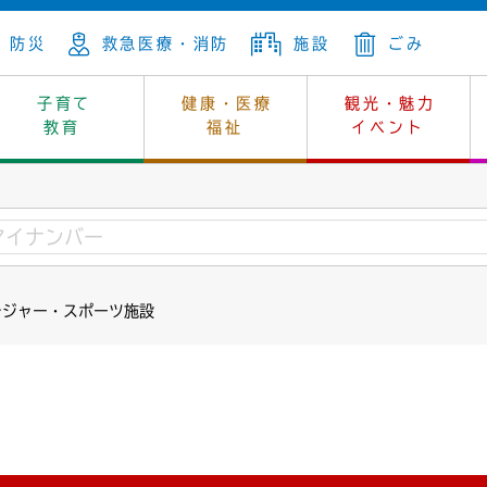
防災
救急医療・消防
施設
ごみ
子育て
健康・医療
観光・魅力
教育
福祉
イベント
年金
ンニュートラル
内
上下水道
生涯学習
休日当番医
レジャー・スポーツ
土地
市長の部屋
斎場
鎖
介護
保健所
はじめよう、ハマライフ
消費生活
幼稚園一覧
環境対策
選挙
レジャー・スポーツ施設
就労
産
中学校一覧
環境
企業立地
例規・公示
・動物
計画
市民活動
予算・財政
本・抄本
開・個人情報
住所変更
監査
宅
の施策
ごみ・リサイクル
景観