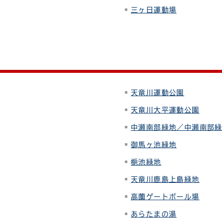
三ヶ日運動場
天竜川運動公園
天竜川大平運動公園
中瀬南部緑地／中瀬南部
御馬ヶ池緑地
梔池緑地
天竜川鹿島上島緑地
高薗ゲートボール場
あらたまの湯