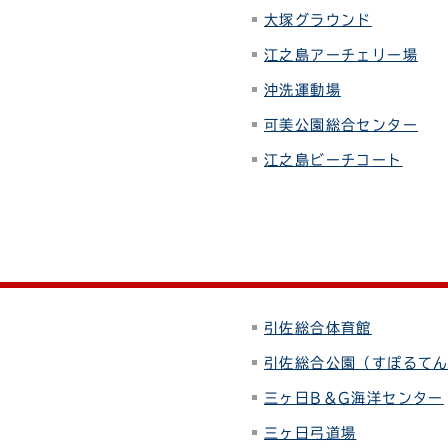
大塚グラウンド
江之島アーチェリー場
沖洗運動場
可美公園総合センター
江之島ビーチコート
引佐総合体育館
引佐総合公園（すぽるて
三ヶ日B＆G海洋センター
三ヶ日弓道場