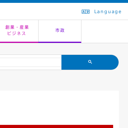
Language
創業・産業
市政
ビジネス
生活排水
教育委員会
救急・夜間診療
施設予約（まつぼっくり）
指定管理者制度
議会
市民安全
入学式・卒業式
感染症
はたちの集い
公共事業の技術監理
オープンデータ
住居表示
通学区域
バナー広告
組織案内
住民票の写し
広聴・広報
国民健康保険
都市整備
ごみの分別方法
屋外広告物