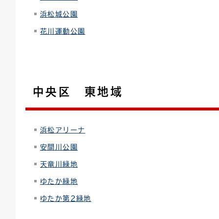
浜松城公園
花川運動公園
中央区 東地域
浜松アリーナ
安間川公園
天竜川緑地
ゆたか緑地
ゆたか第2緑地