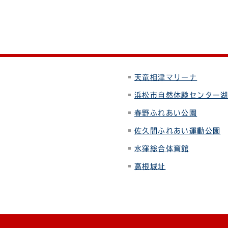
天竜相津マリーナ
浜松市自然体験センター
春野ふれあい公園
佐久間ふれあい運動公園
水窪総合体育館
高根城址