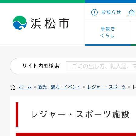
お知らせ
手続き
くらし
戸籍・住民の手続き
子育て・青少年・若者
健康・医療
文化・芸術
産業振興
市の概要
保険・
教育
福祉
文化財
カーボ
庁舎案
サイト内を検索
住まい・建築
看護専門学校
介護保険
浜松・浜名湖だいすきネット
発注情報(入札・契約)
外郭団体
墓地・
学級閉
福祉・
統計
ホーム
>
観光・魅力・イベント
>
レジャー・スポーツ
> 
税金
小学校一覧
募集
職員採用
法人税
雇用・
市有財
道路・交通・河川
行政区
ペット
施策・
レジャー・スポーツ施設
印鑑登録証明書
会議
戸籍謄
情報公
道路台帳
附属機関
市営住
国・県