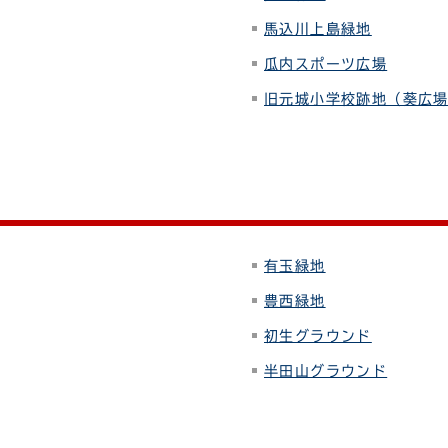
馬込川上島緑地
瓜内スポーツ広場
旧元城小学校跡地（葵広
有玉緑地
豊西緑地
初生グラウンド
半田山グラウンド