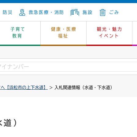
防災
救急医療・消防
施設
ごみ
子育て
健康・医療
観光・魅力
教育
福祉
イベント
年金
ンニュートラル
内
上下水道
生涯学習
休日当番医
レジャー・スポーツ
土地
市長の部屋
斎場
鎖
介護
保健所
はじめよう、ハマライフ
消費生活
幼稚園一覧
環境対策
選挙
方へ【浜松市の上下水道】
> 入札関連情報（水道・下水道）
就労
産
中学校一覧
環境
企業立地
例規・公示
・動物
計画
市民活動
予算・財政
本・抄本
開・個人情報
住所変更
監査
水道）
宅
の施策
ごみ・リサイクル
景観