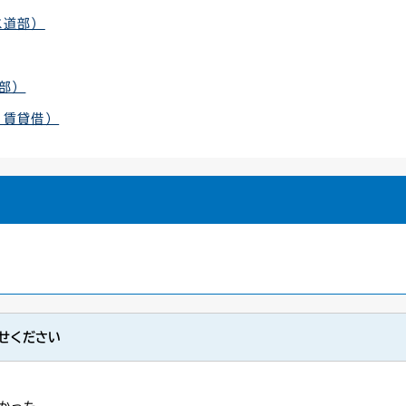
水道部）
部）
・賃貸借）
せください