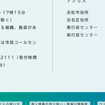
アクセス
～17時15分
浜松市役所
を除く）
浜名区役所
なる組織、施設があ
東行政センター
南行政センター
きは市民コールセン
-2111（受付時間
分）
イトの使い方
個人情報の取り扱い・情報公開制度
ウ