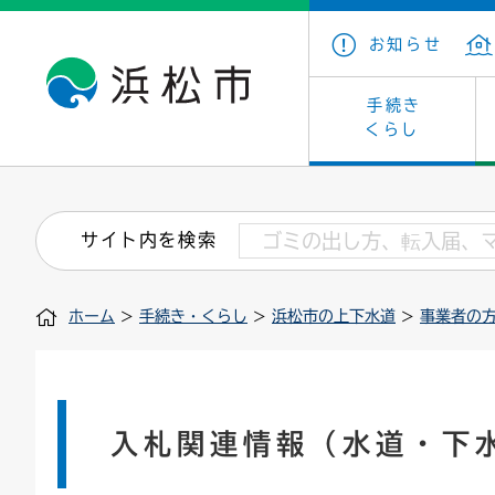
お知らせ
手続き
くらし
戸籍・住民の手続き
子育て・青少年・若者
健康・医療
文化・芸術
産業振興
市の概要
保険・
教育
福祉
文化財
カーボ
庁舎案
サイト内を検索
住まい・建築
看護専門学校
介護保険
浜松・浜名湖だいすきネット
発注情報(入札・契約)
外郭団体
墓地・
学級閉
福祉・
統計
ホーム
>
手続き・くらし
>
浜松市の上下水道
>
事業者の
税金
小学校一覧
募集
職員採用
法人税
雇用・
市有財
道路・交通・河川
行政区
ペット
施策・
印鑑登録証明書
会議
戸籍謄
情報公
入札関連情報（水道・下
道路台帳
附属機関
市営住
国・県