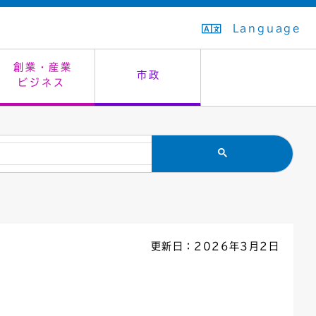
Language
創業・産業
市政
ビジネス
生活排水
教育委員会
救急・夜間診療
施設予約（まつぼっくり）
指定管理者制度
議会
市民安全
入学式・卒業式
感染症
はたちの集い
公共事業の技術監理
オープンデータ
住居表示
通学区域
バナー広告
組織案内
住民票の写し
広聴・広報
更新日：2026年3月2日
国民健康保険
都市整備
ごみの分別方法
屋外広告物