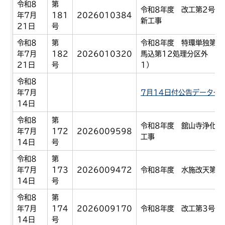
令和8
第
令和8年度 改工第2号 
年7月
181
2026010384
新工事
21日
号
令和8
第
令和8年度 特環単独第1
年7月
182
2026010320
馬込第12処理分区外 マ
21日
号
1）
令和8
年7月
7月14日付公告データ一覧
14日
令和8
第
令和8年度 舘山寺浄化セ
年7月
172
2026009598
工事
14日
号
令和8
第
年7月
173
2026009472
令和8年度 水施改天第2
14日
号
令和8
第
年7月
174
2026009170
令和8年度 改工第3号 
14日
号