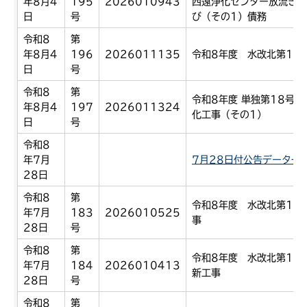
年8月4
195
2026010943
西遠浄化センター放流きょ
日
号
び（その1）債務
令和8
第
年8月4
196
2026011135
令和8年度 水改北第14
日
号
令和8
第
令和8年度 単独第18号 
年8月4
197
2026011324
化工事（その1）
日
号
令和8
年7月
7月28日付公告データ一覧
28日
令和8
第
令和8年度 水改北第15
年7月
183
2026010525
事
28日
号
令和8
第
令和8年度 水改北第13
年7月
184
2026010413
新工事
28日
号
令和8
第