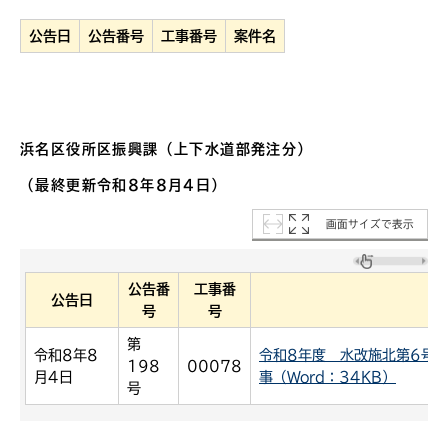
公告日
公告番号
工事番号
案件名
浜名区役所区振興課（上下水道部発注分）
（最終更新令和8年8月4日）
画面サイズで表示
公告番
工事番
公告日
号
号
第
令和8年8
令和8年度 水改施北第6号
198
00078
月4日
事（Word：34KB）
号