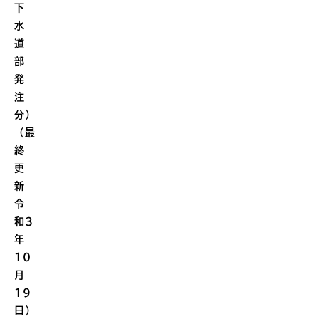
下
水
道
部
発
注
分）
（最
終
更
新
令
和3
年
10
月
19
日）