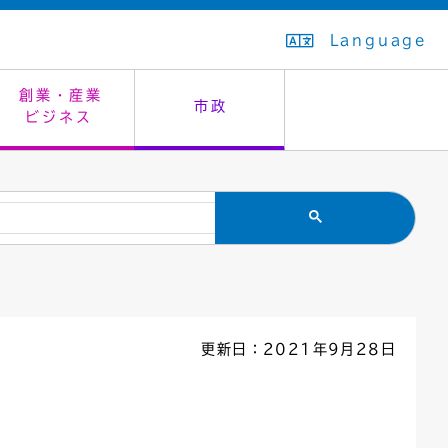
Language
創業・産業
市政
ビジネス
生活排水
教育委員会
救急・夜間診療
施設予約（まつぼっくり）
指定管理者制度
議会
市民安全
入学式・卒業式
感染症
はたちの集い
公共事業の技術監理
オープンデータ
住居表示
通学区域
バナー広告
組織案内
住民票の写し
広聴・広報
更新日：2021年9月28日
国民健康保険
都市整備
ごみの分別方法
屋外広告物