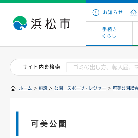
お知らせ
手続き
くらし
戸籍・住民の手続き
子育て・青少年・若者
健康・医療
文化・芸術
産業振興
市の概要
保険・
教育
福祉
文化財
カーボ
庁舎案
サイト内を検索
住まい・建築
看護専門学校
介護保険
浜松・浜名湖だいすきネット
発注情報(入札・契約)
外郭団体
墓地・
学級閉
福祉・
統計
ホーム
>
施設
>
公園・スポーツ・レジャー
>
可美公園総
税金
小学校一覧
募集
職員採用
法人税
雇用・
市有財
道路・交通・河川
行政区
ペット
施策・
印鑑登録証明書
会議
戸籍謄
情報公
可美公園
道路台帳
附属機関
市営住
国・県