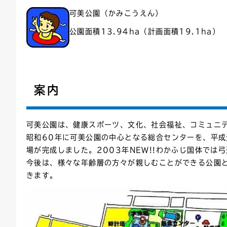
可美公園（かみこうえん）
連絡ごみ
ユニバーサルデザイン
公園面積13.94ha（計画面積19.1ha）
案内
可美公園は、健康スポーツ、文化、社会福祉、コミュニ
昭和60年に可美公園の中心となる総合センターを、平
場が完成しました。2003年NEW!!わかふじ国体では
今後は、様々な年齢層の方々が親しむことができる公園
きます。