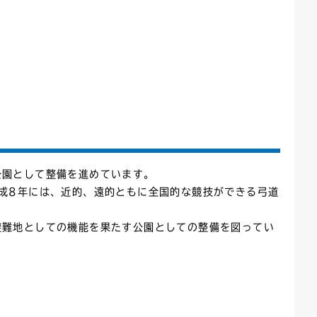
ごみカレンダー
広報はままつ
公園として整備を進めています。
成8年には、近的、遠的ともに全国的な競技ができる弓道
避難地としての機能を果たす公園としての整備を図ってい