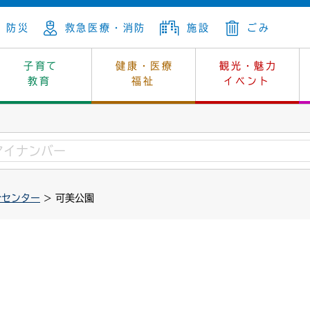
防災
救急医療・消防
施設
ごみ
子育て
健康・医療
観光・魅力
教育
福祉
イベント
年金
ンニュートラル
内
上下水道
生涯学習
休日当番医
レジャー・スポーツ
土地
市長の部屋
斎場
鎖
介護
保健所
はじめよう、ハマライフ
消費生活
幼稚園一覧
環境対策
選挙
合センター
> 可美公園
就労
産
中学校一覧
環境
企業立地
例規・公示
・動物
計画
市民活動
予算・財政
本・抄本
開・個人情報
住所変更
監査
宅
の施策
ごみ・リサイクル
景観