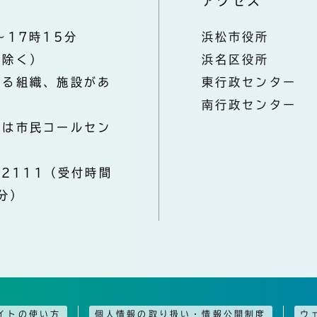
アクセス
～17時15分
浜松市役所
を除く）
浜名区役所
なる組織、施設があ
東行政センター
南行政センター
きは市民コールセン
-2111（受付時間
分）
イトの使い方
個人情報の取り扱い・情報公開制度
ウ