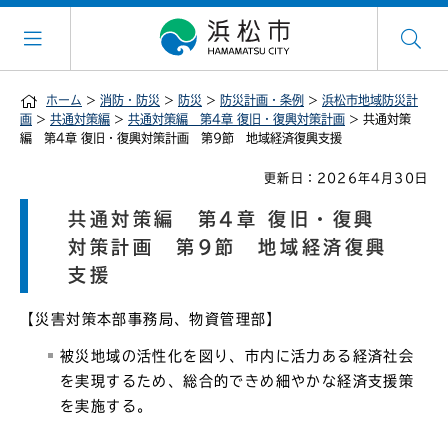
ホーム
>
消防・防災
>
防災
>
防災計画・条例
>
浜松市地域防災計
画
>
共通対策編
>
共通対策編 第4章 復旧・復興対策計画
> 共通対策
編 第4章 復旧・復興対策計画 第9節 地域経済復興支援
更新日：2026年4月30日
共通対策編 第4章 復旧・復興
対策計画 第9節 地域経済復興
支援
【災害対策本部事務局、物資管理部】
被災地域の活性化を図り、市内に活力ある経済社会
を実現するため、総合的できめ細やかな経済支援策
を実施する。