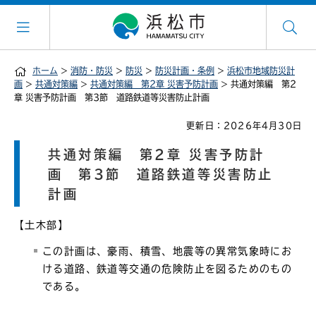
ホーム
>
消防・防災
>
防災
>
防災計画・条例
>
浜松市地域防災計
画
>
共通対策編
>
共通対策編 第2章 災害予防計画
> 共通対策編 第2
章 災害予防計画 第3節 道路鉄道等災害防止計画
更新日：2026年4月30日
共通対策編 第2章 災害予防計
画 第3節 道路鉄道等災害防止
計画
【土木部】
この計画は、豪雨、積雪、地震等の異常気象時にお
ける道路、鉄道等交通の危険防止を図るためのもの
である。