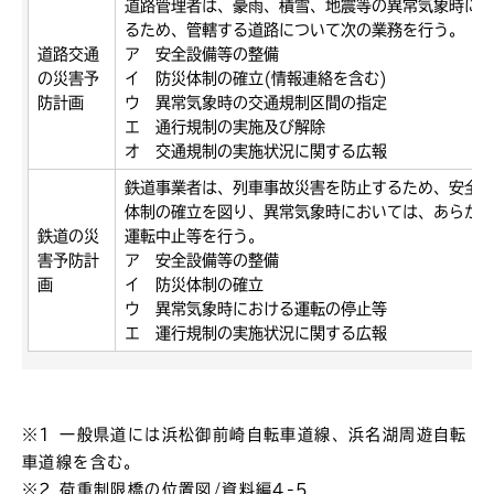
道路管理者は、豪雨、積雪、地震等の異常気象時に
るため、管轄する道路について次の業務を行う。
道路交通
ア 安全設備等の整備
の災害予
イ 防災体制の確立(情報連絡を含む)
防計画
ウ 異常気象時の交通規制区間の指定
エ 通行規制の実施及び解除
オ 交通規制の実施状況に関する広報
鉄道事業者は、列車事故災害を防止するため、安全
体制の確立を図り、異常気象時においては、あらか
鉄道の災
運転中止等を行う。
害予防計
ア 安全設備等の整備
画
イ 防災体制の確立
ウ 異常気象時における運転の停止等
エ 運行規制の実施状況に関する広報
※1 一般県道には浜松御前崎自転車道線、浜名湖周遊自転
車道線を含む。
※2 荷重制限橋の位置図/資料編4-5