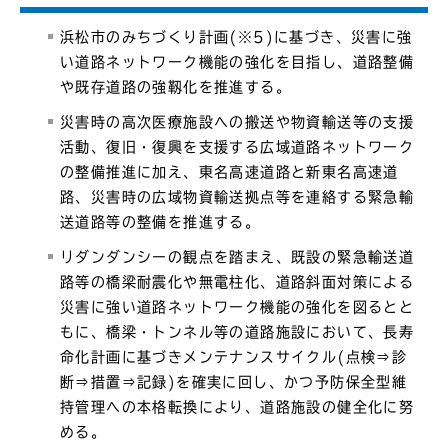
浜松市のみちづくり計画(※5)に基づき、災害に強
い道路ネットワーク機能の強化を目指し、道路整備
や既存道路の強靱化を推進する。
災害時の高次医療施設への搬送や物資輸送等の支援
活動、復旧・復興を支援する広域道路ネットワーク
の整備推進に加え、東名高速道路と新東名高速道
路、災害時の広域物資輸送拠点等を連絡する緊急輸
送道路等の整備を推進する。
リダンダンシーの観点を踏まえ、既設の緊急輸送道
路等の橋梁耐震化や無電柱化、道路斜面対策による
災害に強い道路ネットワーク機能の強化を図るとと
もに、橋梁・トンネル等の道路施設において、長寿
命化計画に基づきメンテナンスサイクル(点検⇒診
断⇒措置⇒記録)を確実に回し、かつ予防保全型維
持管理への本格転換により、道路施設の健全化に努
める。