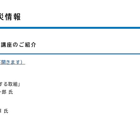
災情報
災講座のご紹介
が開きます）
する取組」
一郎 氏
 氏