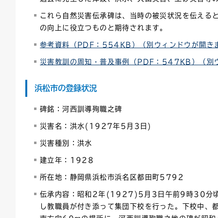
これら自然災害伝承碑は、当時の被災状況を伝える
の向上に役立つものと期待されます。
参考資料（PDF：554KB）（別ウィンドウが開き
災害教訓の周知・普及事例（PDF：547KB）（
浜松市の登録状況
碑銘：河西訓導殉職之碑
災害名：洪水(1927年5月3日)
災害種別：洪水
建立年：1928
所在地：静岡県浜松市浜名区都田町5792
伝承内容：昭和2年(1927)5月3日午前9時3
し教職員が付き添って集団下校を行った。下校中、