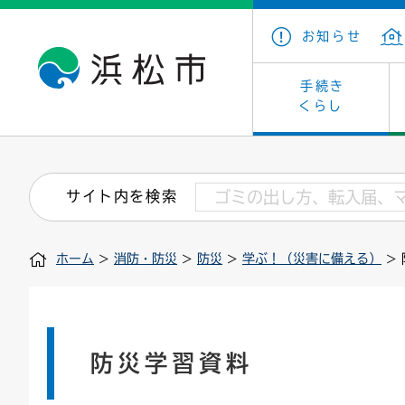
お知らせ
手続き
くらし
戸籍・住民の手続き
子育て・青少年・若者
健康・医療
文化・芸術
産業振興
市の概要
保険・
教育
福祉
文化財
カーボ
庁舎案
サイト内を検索
住まい・建築
看護専門学校
介護保険
浜松・浜名湖だいすきネット
発注情報(入札・契約)
外郭団体
墓地・
学級閉
福祉・
統計
ホーム
>
消防・防災
>
防災
>
学ぶ！（災害に備える）
>
税金
小学校一覧
募集
職員採用
法人税
雇用・
市有財
道路・交通・河川
行政区
ペット
施策・
印鑑登録証明書
会議
戸籍謄
情報公
防災学習資料
道路台帳
附属機関
市営住
国・県