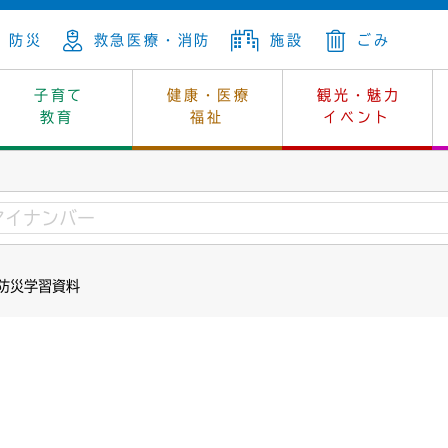
防災
救急医療・消防
施設
ごみ
子育て
健康・医療
観光・魅力
教育
福祉
イベント
年金
ンニュートラル
内
上下水道
生涯学習
休日当番医
レジャー・スポーツ
土地
市長の部屋
斎場
鎖
介護
保健所
はじめよう、ハマライフ
消費生活
幼稚園一覧
環境対策
選挙
 防災学習資料
就労
産
中学校一覧
環境
企業立地
例規・公示
・動物
計画
市民活動
予算・財政
本・抄本
開・個人情報
住所変更
監査
宅
の施策
ごみ・リサイクル
景観