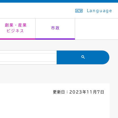
Language
創業・産業
市政
ビジネス
生活排水
教育委員会
救急・夜間診療
施設予約（まつぼっくり）
指定管理者制度
議会
市民安全
入学式・卒業式
感染症
はたちの集い
公共事業の技術監理
オープンデータ
住居表示
通学区域
バナー広告
組織案内
住民票の写し
広聴・広報
更新日：2023年11月7日
国民健康保険
都市整備
ごみの分別方法
屋外広告物