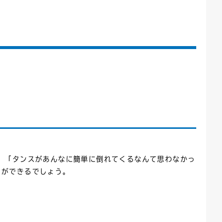
ごみカレンダー
広報はままつ
 「タンスがあんなに簡単に倒れてくるなんて思わなかっ
とができるでしょう。