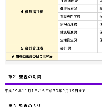
介護保険課
国保
健康医療課
精神
4 健康福祉部
看護専門学校
保健
病院管理課
佐久
健康増進課
保健
生活衛生課
保健
5 会計管理者
会計課
6 市選挙管理委員会事務局
第2 監査の期間
平成29年11月1日から平成30年2月19日まで
第3 監査の方法