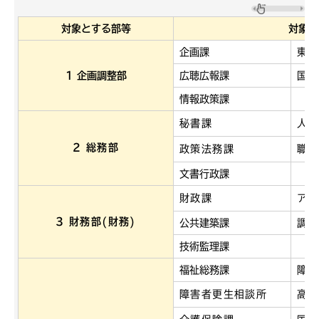
対象とする部等
対象と
企画課
東京
1 企画調整部
広聴広報課
国際
情報政策課
秘書課
人事
2 総務部
政策法務課
職員
文書行政課
財政課
アセ
3 財務部(財務)
公共建築課
調達
技術監理課
福祉総務課
障害
障害者更生相談所
高齢