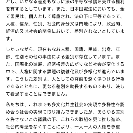
とし、いかなる差別もなしに法の平等な保護を受ける権利
を有するとしています。また、日本国憲法においても、全
て国民は、個人として尊重され、法の下に平等であって、
人種、信条、性別、社会的身分又は門地により、政治的、
経済的又は社会的関係において、差別されないとしていま
す。
しかしながら、現在もなお人種、国籍、民族、出身、年
齢、性別その他の事由による差別が存在しています。ま
た、国際化の進展、経済格差の広がりなど社会が変化する
中で、人権に関する課題の複雑化及び多様化が進んでいま
す。こうした差別は、人としての尊厳を深く傷つける行為
であるとともに、更なる差別を助長するものであり、決し
て看過することはできません。
私たちは、これまでも多文化共生社会の実現や多様性を認
め合う社会の実現に取り組んできましたが、あらゆる差別
を許さないとの認識の下、これらの取組を更に推し進め、
社会的障壁をなくすことにより、一人一人の人権を尊重