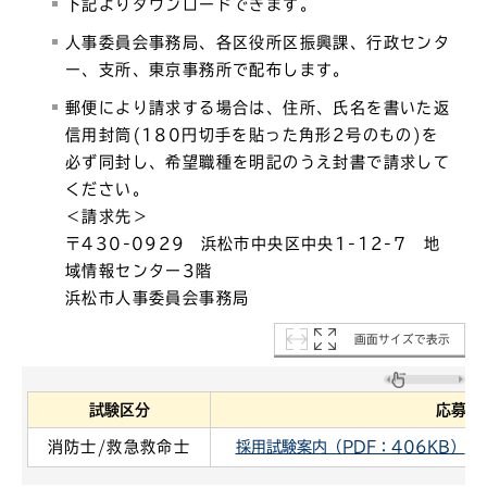
下記よりダウンロードできます。
人事委員会事務局、各区役所区振興課、行政センタ
ー、支所、東京事務所で配布します。
郵便により請求する場合は、住所、氏名を書いた返
信用封筒(180円切手を貼った角形2号のもの)を
必ず同封し、希望職種を明記のうえ封書で請求して
ください。
＜請求先＞
〒430-0929
浜
松市中央区中央1-12-7 地
域情報センター3階
浜松市人事委員会事務局
画面サイズで表示
試験区分
応募書
消防士/救急救命士
採用試験案内（PDF：406KB）