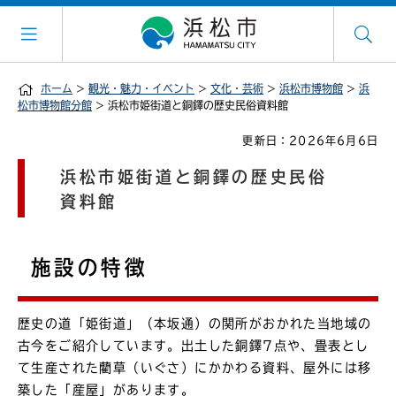
ホーム
>
観光・魅力・イベント
>
文化・芸術
>
浜松市博物館
>
浜
松市博物館分館
> 浜松市姫街道と銅鐸の歴史民俗資料館
更新日：2026年6月6日
浜松市姫街道と銅鐸の歴史民俗
資料館
施設の特徴
歴史の道「姫街道」（本坂通）の関所がおかれた当地域の
古今をご紹介しています。出土した銅鐸7点や、畳表とし
て生産された藺草（いぐさ）にかかわる資料、屋外には移
築した「産屋」があります。