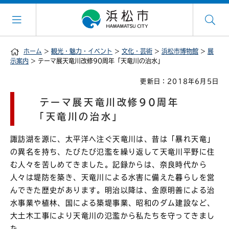
ホーム
>
観光・魅力・イベント
>
文化・芸術
>
浜松市博物館
>
展
示案内
> テーマ展天竜川改修90周年「天竜川の治水」
更新日：2018年6月5日
テーマ展天竜川改修90周年
「天竜川の治水」
諏訪湖を源に、太平洋へ注ぐ天竜川は、昔は「暴れ天竜」
の異名を持ち、たびたび氾濫を繰り返して天竜川平野に住
む人々を苦しめてきました。記録からは、奈良時代から
人々は堤防を築き、天竜川による水害に備えた暮らしを営
んできた歴史があります。明治以降は、金原明善による治
水事業や植林、国による築堤事業、昭和のダム建設など、
大土木工事により天竜川の氾濫から私たちを守ってきまし
た。