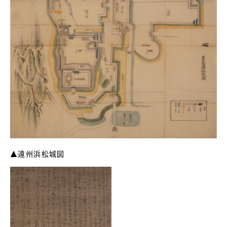
▲遠州浜松城図