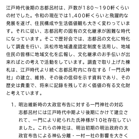
江戸時代後期の志都呂村は、戸数が180～190軒くらい
の村でした。令和の現在では1,400軒くらいと飛躍的な
発展を遂げ、住民構成や生活価値観も大きく変わっていま
す。それに従い、志都呂町の固有の文化継承が困難な時代
になっています。そこで歴好会では、志都呂の文化に特化
して調査を行い、浜松市地域遺産認定制度を活用し、地域
住民の皆様に地域文化を広報し、文化継承のお手伝いが出
来ればとの考えで活動をしています。調査で取り上げた棟
札は、江戸時代より続く志都呂町内に存在する「一門氏神
社」の建立、維持、その後の信仰を示す資料であり、その
歴史は貴重で、将来に記録を残しておく価値の有る文化財
と考えています。
明治維新時の太政官布告に対する一門神社の対応
志都呂村には江戸時代中期より後期にかけて建立さ
れて、一門により祀られた氏神様が10社存在してい
ました。これらの神社は、明治初期の明治政府の太
政官布告による神仏分離・一村一社の影響を大きく