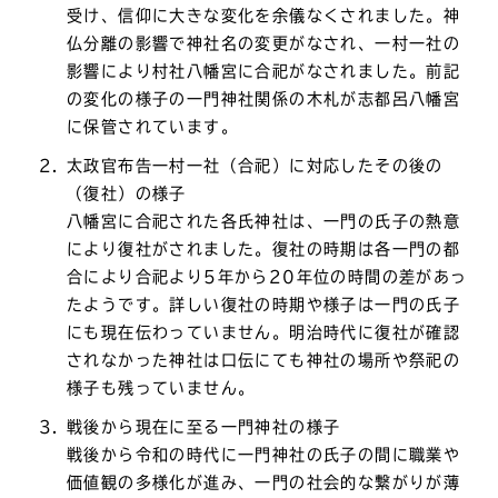
受け、信仰に大きな変化を余儀なくされました。神
仏分離の影響で神社名の変更がなされ、一村一社の
影響により村社八幡宮に合祀がなされました。前記
の変化の様子の一門神社関係の木札が志都呂八幡宮
に保管されています。
太政官布告一村一社（合祀）に対応したその後の
（復社）の様子
八幡宮に合祀された各氏神社は、一門の氏子の熱意
により復社がされました。復社の時期は各一門の都
合により合祀より5年から20年位の時間の差があっ
たようです。詳しい復社の時期や様子は一門の氏子
にも現在伝わっていません。明治時代に復社が確認
されなかった神社は口伝にても神社の場所や祭祀の
様子も残っていません。
戦後から現在に至る一門神社の様子
戦後から令和の時代に一門神社の氏子の間に職業や
価値観の多様化が進み、一門の社会的な繋がりが薄