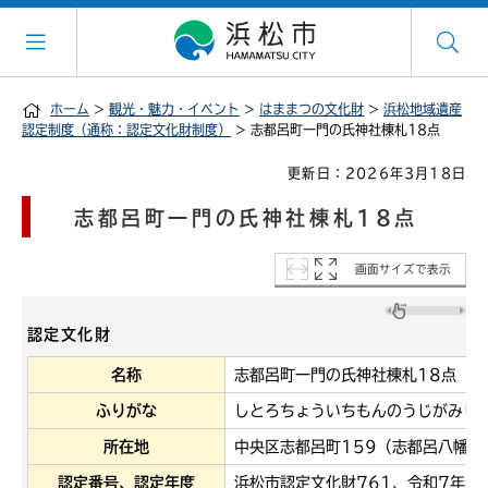
ホーム
>
観光・魅力・イベント
>
はままつの文化財
>
浜松地域遺産
認定制度（通称：認定文化財制度）
> 志都呂町一門の氏神社棟札18点
更新日：2026年3月18日
志都呂町一門の氏神社棟札18点
画面サイズで表示
認定文化財
名称
志都呂町一門の氏神社棟札18点
ふりがな
しとろちょういちもんのうじがみし
所在地
中央区志都呂町159（志都呂八幡宮
認定番号、認定年度
浜松市認定文化財761、令和7年度