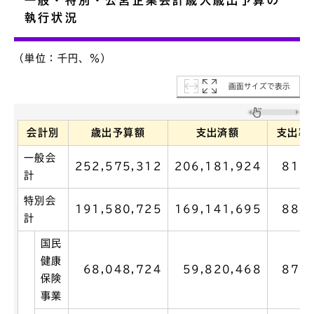
執行状況
（単位：千円、％）
画面サイズで表示
会計別
歳出予算額
支出済額
支出率
一般会
252,575,312
206,181,924
81.6
計
特別会
191,580,725
169,141,695
88.3
計
国民
健康
68,048,724
59,820,468
87.9
保険
事業