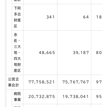
下阿
多古
341
64
18.8
財産
区
赤
佐・
三大
地・
48,665
39,187
80.5
四大
地財
産区
公営企
77,758,521
75,767,767
97.4
業会計
病院
20,732,875
19,738,041
95.2
事業