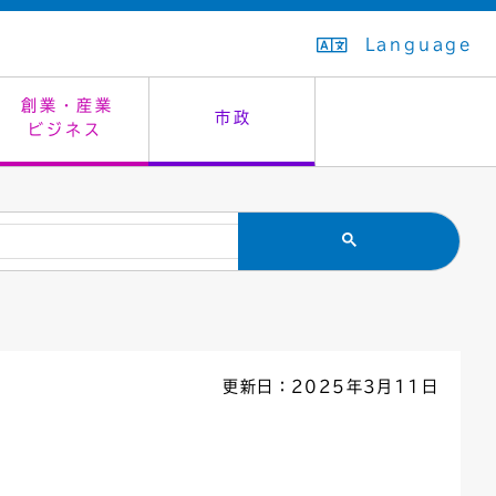
Language
創業・産業
市政
ビジネス
生活排水
教育委員会
救急・夜間診療
施設予約（まつぼっくり）
指定管理者制度
議会
市民安全
入学式・卒業式
感染症
はたちの集い
公共事業の技術監理
オープンデータ
住居表示
通学区域
バナー広告
組織案内
住民票の写し
広聴・広報
更新日：2025年3月11日
国民健康保険
都市整備
ごみの分別方法
屋外広告物