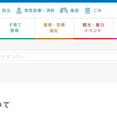
防災
救急医療・消防
施設
ごみ
子育て
健康・医療
観光・魅力
教育
福祉
イベント
年金
ンニュートラル
内
上下水道
生涯学習
休日当番医
レジャー・スポーツ
土地
市長の部屋
斎場
鎖
介護
保健所
はじめよう、ハマライフ
消費生活
幼稚園一覧
環境対策
選挙
て
就労
産
中学校一覧
環境
企業立地
例規・公示
・動物
計画
市民活動
予算・財政
本・抄本
開・個人情報
住所変更
監査
いて
宅
の施策
ごみ・リサイクル
景観