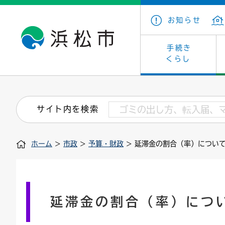
お知らせ
手続き
くらし
戸籍・住民の手続き
子育て・青少年・若者
健康・医療
文化・芸術
産業振興
市の概要
保険・
教育
福祉
文化財
カーボ
庁舎案
サイト内を検索
住まい・建築
看護専門学校
介護保険
浜松・浜名湖だいすきネット
発注情報(入札・契約)
外郭団体
墓地・
学級閉
福祉・
統計
ホーム
>
市政
>
予算・財政
> 延滞金の割合（率）につい
税金
小学校一覧
募集
職員採用
法人税
雇用・
市有財
道路・交通・河川
行政区
ペット
施策・
印鑑登録証明書
会議
戸籍謄
情報公
延滞金の割合（率）につ
道路台帳
附属機関
市営住
国・県