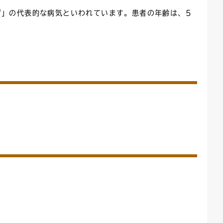
ぜ」の代表的な病気といわれています。患者の年齢は、5
ごみカレンダー
広報はままつ