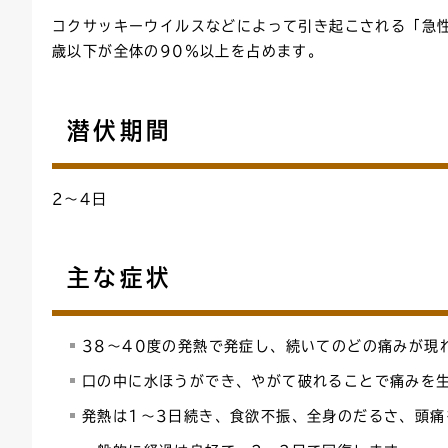
コクサッキーウイルスなどによって引き起こされる「急
連絡ごみ
ユニバーサルデザイン
歳以下が全体の90％以上を占めます。
潜伏期間
2～4日
主な症状
38～40度の発熱で発症し、続いてのどの痛みが現
口の中に水ほうができ、やがて破れることで痛みを
発熱は1～3日続き、食欲不振、全身のだるさ、頭痛