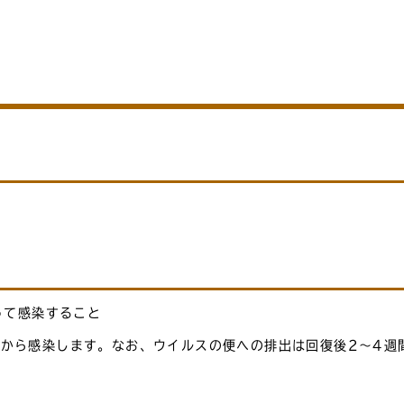
って感染すること
便から感染します。なお、ウイルスの便への排出は回復後2～4週