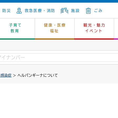
防災
救急医療・消防
施設
ごみ
子育て
健康・医療
観光・魅力
教育
福祉
イベント
年金
ンニュートラル
内
上下水道
生涯学習
休日当番医
レジャー・スポーツ
土地
市長の部屋
斎場
鎖
介護
保健所
はじめよう、ハマライフ
消費生活
幼稚園一覧
環境対策
選挙
い感染症
> ヘルパンギーナについて
就労
産
中学校一覧
環境
企業立地
例規・公示
・動物
計画
市民活動
予算・財政
本・抄本
開・個人情報
住所変更
監査
宅
の施策
ごみ・リサイクル
景観