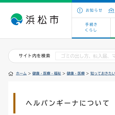
お知らせ
手続き
くらし
戸籍・住民の手続き
子育て・青少年・若者
健康・医療
文化・芸術
産業振興
市の概要
保険・
教育
福祉
文化財
カーボ
庁舎案
サイト内を検索
住まい・建築
看護専門学校
介護保険
浜松・浜名湖だいすきネット
発注情報(入札・契約)
外郭団体
墓地・
学級閉
福祉・
統計
ホーム
>
健康・医療・福祉
>
健康・医療
>
知っておきた
税金
小学校一覧
募集
職員採用
法人税
雇用・
市有財
道路・交通・河川
行政区
ペット
施策・
印鑑登録証明書
会議
戸籍謄
情報公
ヘルパンギーナについて
道路台帳
附属機関
市営住
国・県