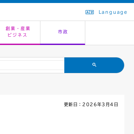
Language
創業・産業
市政
ビジネス
生活排水
教育委員会
救急・夜間診療
施設予約（まつぼっくり）
指定管理者制度
議会
市民安全
入学式・卒業式
感染症
はたちの集い
公共事業の技術監理
オープンデータ
住居表示
通学区域
バナー広告
組織案内
住民票の写し
広聴・広報
更新日：2026年3月4日
国民健康保険
都市整備
ごみの分別方法
屋外広告物