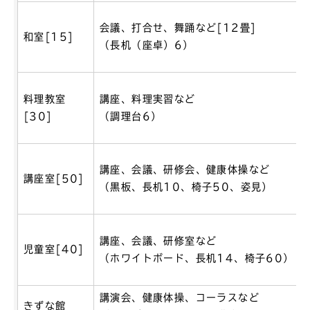
会議、打合せ、舞踊など[12畳]
和室[15]
（長机（座卓）6）
料理教室
講座、料理実習など
[30]
（調理台6）
講座、会議、研修会、健康体操など
講座室[50]
（黒板、長机10、椅子50、姿見）
講座、会議、研修室など
児童室[40]
（ホワイトボード、長机14、椅子60）
講演会、健康体操、コーラスなど
きずな館