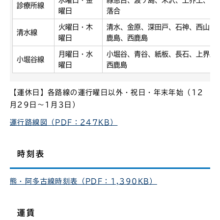
水曜日・金
緑恵台、渡ケ島、米沢、上界土、西
診療所線
曜日
落合
火曜日・木
清水、金原、深田戸、石神、西山、
清水線
曜日
鹿島、西鹿島
月曜日・水
小堀谷、青谷、紙板、長石、上界土
小堀谷線
曜日
西鹿島
【運休日】各路線の運行曜日以外・祝日・年末年始（12
月29日～1月3日）
運行路線図（PDF：247KB）
時刻表
熊・阿多古線時刻表（PDF：1,390KB）
運賃