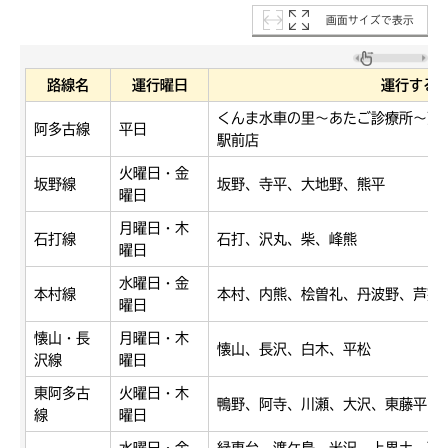
画面サイズで表示
路線名
運行曜日
運行する
くんま水車の里～あたご診療所～天
阿多古線
平日
駅前店
火曜日・金
坂野線
坂野、寺平、大地野、熊平
曜日
月曜日・木
石打線
石打、沢丸、柴、峰熊
曜日
水曜日・金
本村線
本村、内熊、桧曽礼、丹波野、芦窪
曜日
懐山・長
月曜日・木
懐山、長沢、白木、平松
沢線
曜日
東阿多古
火曜日・木
鴨野、阿寺、川瀬、大沢、東藤平、
線
曜日