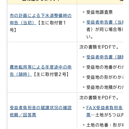
受益地調査票
市の計画による下水道整備時の
受益者申告書（当初
申告（当初）
【主に取付管1
者）が同じ場合等は
号】
い。
次の書類をPDFで。
受益者申告書（随時
農地転用等による年度途中の申
受益地の地番がわか
告（随時）
【主に取付管2号】
受益地の形がわかる
受益地の地積がわか
次の書類をPDFで。
受益者負担金の賦課状況の確認
FAX受益者負担金
依頼／回答票
票
…土地が5つ以内
土地の地番・形がわ