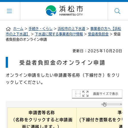
ホーム
>
手続き・くらし
>
浜松市の上下水道
>
事業者の方へ【浜松
市の上下水道】
>
下水道に関する事業者向け情報
>
受益者負担金
> 受益
者負担金のオンライン申請
更新日：2025年10月20日
受益者負担金のオンライン申請
オンライン申請をしたい申請書等名称（下線付き）をクリ
ックしてください。
画面サイズで表示
申請書等名称
準備
（名称をクリックすると申請画
(下線付き書類名をクリ
面に遷移します。）
遷移