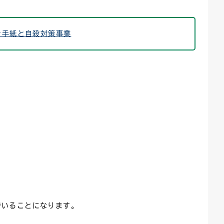
ごみカレンダー
広報はままつ
ぐ手紙と自殺対策事業
でいることになります。