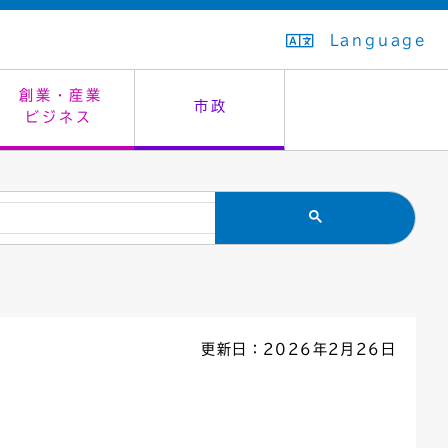
Language
創業・産業
市政
ビジネス
生活排水
教育委員会
救急・夜間診療
施設予約（まつぼっくり）
指定管理者制度
議会
市民安全
入学式・卒業式
感染症
はたちの集い
公共事業の技術監理
オープンデータ
住居表示
通学区域
バナー広告
組織案内
住民票の写し
広聴・広報
更新日：2026年2月26日
国民健康保険
都市整備
ごみの分別方法
屋外広告物