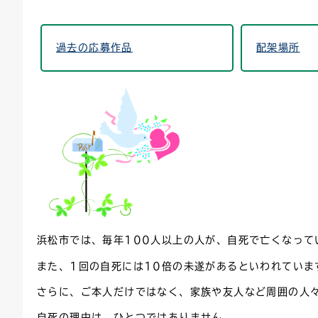
連絡ごみ
ユニバーサルデザイン
過去の応募作品
配架場所
浜松市では、毎年100人以上の人が、自死で亡くなって
また、1回の自死には10倍の未遂があるといわれていま
さらに、ご本人だけではなく、家族や友人など周囲の人
自死の理由は、ひとつではありません。