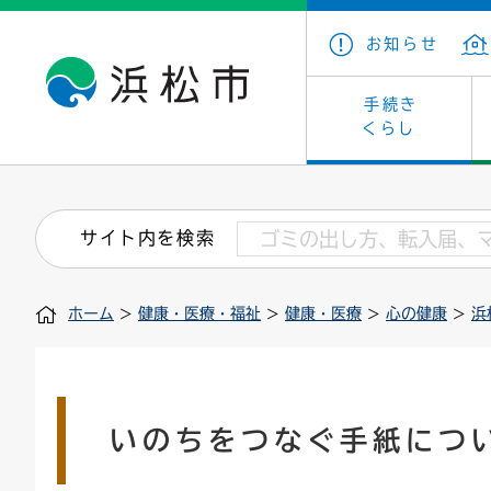
お知らせ
手続き
くらし
戸籍・住民の手続き
子育て・青少年・若者
健康・医療
文化・芸術
産業振興
市の概要
保険・
教育
福祉
文化財
カーボ
庁舎案
サイト内を検索
住まい・建築
看護専門学校
介護保険
浜松・浜名湖だいすきネット
発注情報(入札・契約)
外郭団体
墓地・
学級閉
福祉・
統計
ホーム
>
健康・医療・福祉
>
健康・医療
>
心の健康
>
浜
税金
小学校一覧
募集
職員採用
法人税
雇用・
市有財
道路・交通・河川
行政区
ペット
施策・
印鑑登録証明書
会議
戸籍謄
情報公
いのちをつなぐ手紙につ
道路台帳
附属機関
市営住
国・県