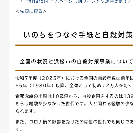
FmHaro!ホームページ（別ウィンドウが開きます）
＜
先頭に戻る
＞
いのちをつなぐ手紙と自殺対
全国の状況と浜松市の自殺対策事業につい
令和7年度（2025年）における全国の自殺者数は前年に
55年（1980年）以降、全体として初めて2万人を切
希死念慮の出現は10歳頃から、自殺企図をするのは1
もらう経験が少なかった世代です。人と関わる経験の少
られます。
また、コロナ禍の影響を受けたのは他の世代でも同じで
す。