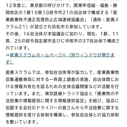
12年度に、東京都の呼びかけで、関東甲信越・福島・静
岡地区の1都10県10政令市21の自治体で構成する「産
業廃棄物不適正処理防止広域連絡協議会」（通称：産廃ス
クラム21）が設立され浜松市も参加しています。
その後、16自治体が本協議会に加わり、現在、1都、11
県、25の政令指定都市並びに中核市の37自治体で構成さ
れています。
⇒
産廃スクラムホームページへ（別ウィンドウが開きま
す）
産廃スクラムでは、参加自治体等が協力して、産業廃棄物
収集運搬車両に対する一斉路上調査の実施、自治体間にお
ける情報共有化を図るための全体会議開催などの活動を行
っています。また、東京路線トラック協会と「廃棄物の不
法投棄の情報提供に関する情報提供協定」を結び、協会に
加盟する会社のドライバーの皆さんから不法投棄に関する
情報提供を受ける体制を構築し、参加自治体との協力体制
を敷いています。