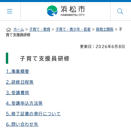
ホーム
>
子育て・教育
>
子育て・青少年・若者
>
保育士関係
> 子
育て支援員研修
更新日：2026年6月8日
子育て支援員研修
1.事業概要
2.研修日程等
3.受講費用
4.受講申込方法等
5.修了証書の発行について
6.問い合わせ先