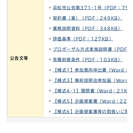
浜松市公告第371-1号（PDF：75K
契約書（案）（PDF：249KB）
業務説明資料（PDF：348KB）
評価基準（PDF：127KB）
プロポーザル方式実施説明書（PDF：
公告文等
見積前提条件（PDF：103KB）
【様式1】参加意向申出書（Word：2
【様式3】事前説明会参加届（Word：
【様式4-1】質問書（Word：21KB
【様式5】企画提案書（Word：22K
【様式6】企画提案書等の取扱いに関す