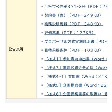
浜松市公告第371-2号（PDF：75K
契約書（案）（PDF：249KB）
業務説明資料（PDF：348KB）
評価基準（PDF：127KB）
プロポーザル方式実施説明書（PDF：
公告文等
見積前提条件（PDF：103KB）
【様式1】参加意向申出書（Word：2
【様式3】事前説明会参加届（Word：
【様式4-1】質問書（Word：21KB
【様式5】企画提案書（Word：22K
【様式6】企画提案書等の取扱いに関す