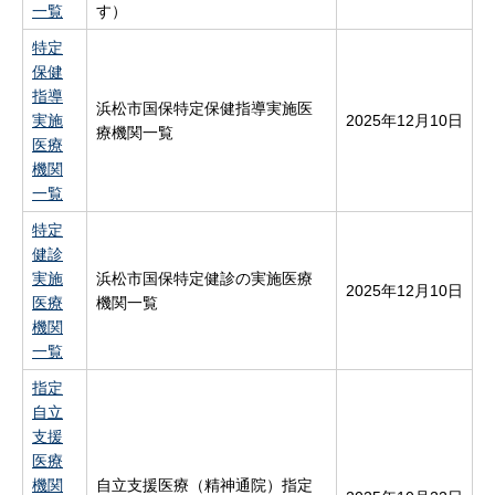
一覧
す）
特定
保健
指導
浜松市国保特定保健指導実施医
実施
2025年12月10日
療機関一覧
医療
機関
一覧
特定
健診
実施
浜松市国保特定健診の実施医療
2025年12月10日
医療
機関一覧
機関
一覧
指定
自立
支援
医療
機関
自立支援医療（精神通院）指定