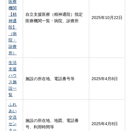
医療
機関
【精
自立支援医療（精神通院）指定
2025年10月22日
神通
医療機関一覧・病院、診療所
院】
（病
院・
診療
所）
生活
支援
ハウ
施設の所在地、電話番号等
2025年4月8日
ス施
設一
覧
ふれ
あい
交流
施設の所在地、地図、電話番
セン
2025年4月8日
号、利用時間等
ター