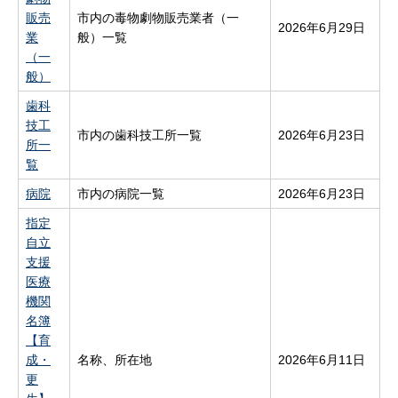
販売
市内の毒物劇物販売業者（一
2026年6月29日
業
般）一覧
（一
般）
歯科
技工
市内の歯科技工所一覧
2026年6月23日
所一
覧
病院
市内の病院一覧
2026年6月23日
指定
自立
支援
医療
機関
名簿
【育
成・
名称、所在地
2026年6月11日
更