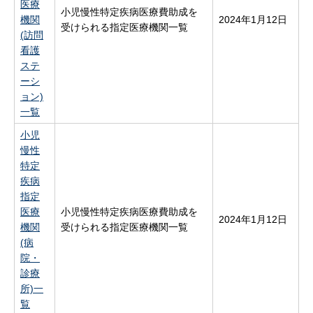
医療
小児慢性特定疾病医療費助成を
機関
2024年1月12日
受けられる指定医療機関一覧
(訪問
看護
ステ
ーシ
ョン)
一覧
小児
慢性
特定
疾病
指定
医療
小児慢性特定疾病医療費助成を
2024年1月12日
機関
受けられる指定医療機関一覧
(病
院・
診療
所)一
覧