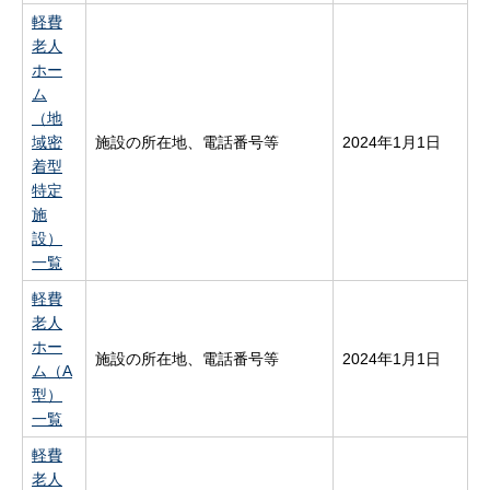
軽費
老人
ホー
ム
（地
域密
施設の所在地、電話番号等
2024年1月1日
着型
特定
施
設）
一覧
軽費
老人
ホー
施設の所在地、電話番号等
2024年1月1日
ム（A
型）
一覧
軽費
老人