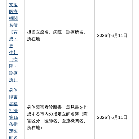
支援
医療
機関
名簿
【育
担当医療名、病院・診療所名、
2026年6月11日
成・
所在地
更
生】
（病
院・
診療
所）
身体
障害
者福
身体障害者診断書・意見書を作
祉法
成する市内の指定医師名簿（障
第15
2026年6月11日
害区分、医師名、医療機関名、
条指
所在地）
定医
師名