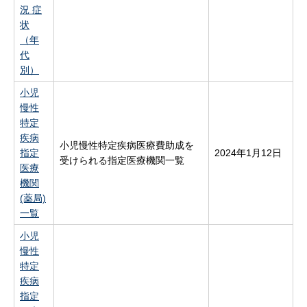
況 症
状
（年
代
別）
小児
慢性
特定
疾病
小児慢性特定疾病医療費助成を
指定
2024年1月12日
受けられる指定医療機関一覧
医療
機関
(薬局)
一覧
小児
慢性
特定
疾病
指定