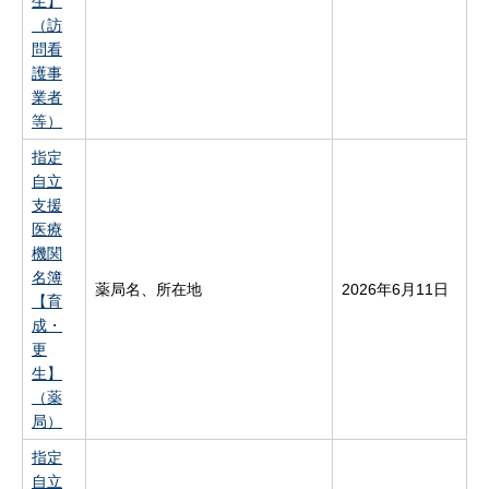
生】
（訪
問看
護事
業者
等）
指定
自立
支援
医療
機関
名簿
薬局名、所在地
2026年6月11日
【育
成・
更
生】
（薬
局）
指定
自立