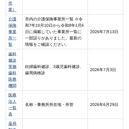
売
業）
介護
市内の介護保険事業所一覧 ※令
保険
和7年10月10日から令和8年1月6
事業
日に掲載していた事業所一覧に
2026年7月13日
所一
一部誤りがありました。最新の
覧
情報をご確認ください。
歯科
健診
実施
妊婦歯科健診、3歳児歯科健診、
2026年7月3日
歯科
歯周病検診
医療
機関
医療
法人
名称・事務所所在地・所管
2026年6月29日
一覧
表
薬局