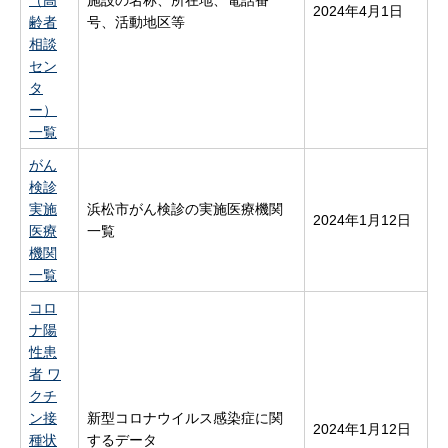
2024年4月1日
齢者
号、活動地区等
相談
セン
タ
ー）
一覧
がん
検診
実施
浜松市がん検診の実施医療機関
2024年1月12日
医療
一覧
機関
一覧
コロ
ナ陽
性患
者 ワ
クチ
ン接
新型コロナウイルス感染症に関
2024年1月12日
種状
するデータ