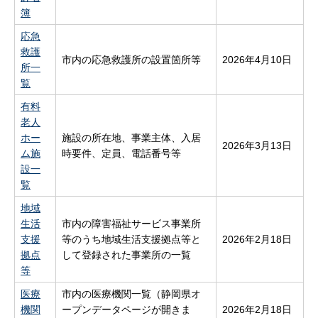
簿
応急
救護
市内の応急救護所の設置箇所等
2026年4月10日
所一
覧
有料
老人
ホー
施設の所在地、事業主体、入居
2026年3月13日
ム施
時要件、定員、電話番号等
設一
覧
地域
生活
市内の障害福祉サービス事業所
支援
等のうち地域生活支援拠点等と
2026年2月18日
拠点
して登録された事業所の一覧
等
医療
市内の医療機関一覧（静岡県オ
機関
ープンデータページが開きま
2026年2月18日