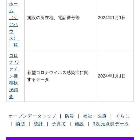
ホー
ム
（ケ
施設の所在地、電話番号等
2024年1月1日
アハ
ウ
ス）
一覧
コロ
ナ ワ
クチ
新型コロナウイルス感染症に関
ン接
2024年1月1日
するデータ
種状
況調
査
オープンデータトップ
|
防災
|
福祉・医療
|
くらし
|
消防
|
統計
|
子育て
|
施設
|
3次元点群データ