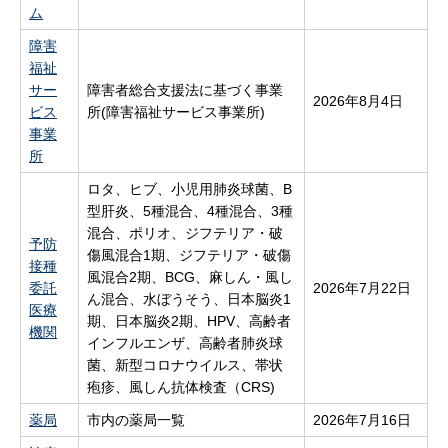
ム
障害
福祉
サー
障害者総合支援法に基づく事業
2026年8月4日
ビス
所(障害福祉サービス事業所)
事業
所
ロタ、ヒブ、小児用肺炎球菌、B
型肝炎、5種混合、4種混合、3種
混合、ポリオ、ジフテリア・破
予防
傷風混合1期、ジフテリア・破傷
接種
風混合2期、BCG、麻しん・風し
委託
2026年7月22日
ん混合、水ぼうそう、日本脳炎1
医療
期、日本脳炎2期、HPV、高齢者
機関
インフルエンザ、高齢者肺炎球
菌、新型コロナウイルス、帯状
疱疹、風しん抗体検査（CRS)
薬局
市内の薬局一覧
2026年7月16日