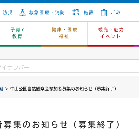
防災
救急医療・消防
施設
ごみ
子育て
健康・医療
観光・魅力
教育
福祉
イベント
年金
ンニュートラル
内
上下水道
生涯学習
休日当番医
レジャー・スポーツ
土地
市長の部屋
斎場
鎖
介護
保健所
はじめよう、ハマライフ
消費生活
幼稚園一覧
環境対策
選挙
組
> 牛山公園自然観察会参加者募集のお知らせ（募集終了）
就労
産
中学校一覧
環境
企業立地
例規・公示
・動物
計画
市民活動
予算・財政
本・抄本
開・個人情報
住所変更
監査
者募集のお知らせ（募集終了）
宅
の施策
ごみ・リサイクル
景観