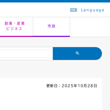
Language
創業・産業
市政
ビジネス
生活排水
教育委員会
救急・夜間診療
施設予約（まつぼっくり）
指定管理者制度
議会
市民安全
入学式・卒業式
感染症
はたちの集い
公共事業の技術監理
オープンデータ
住居表示
通学区域
バナー広告
組織案内
住民票の写し
広聴・広報
更新日：2025年10月28日
国民健康保険
都市整備
ごみの分別方法
屋外広告物