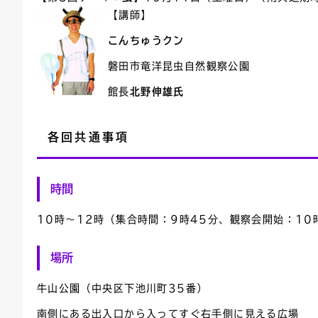
【講師】
こんちゅうクン
磐田市竜洋昆虫自然観察公園
館長
北野伸雄氏
各回共通事項
時間
10時～12時（集合時間：9時45分、観察会開始：10
場所
牛山公園（中央区下池川町35番）
南側にある出入口から入ってすぐ右手側に見える広場