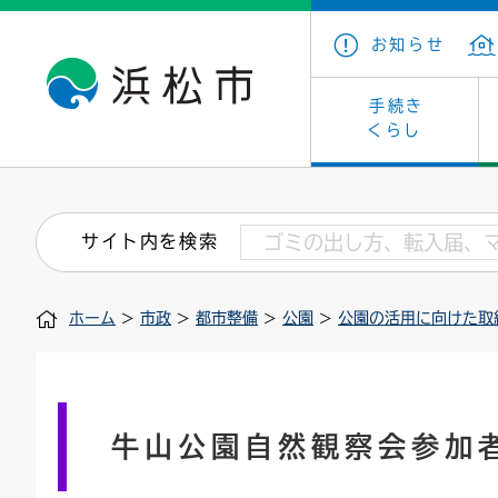
お知らせ
手続き
くらし
戸籍・住民の手続き
子育て・青少年・若者
健康・医療
文化・芸術
産業振興
市の概要
保険・
教育
福祉
文化財
カーボ
庁舎案
サイト内を検索
住まい・建築
看護専門学校
介護保険
浜松・浜名湖だいすきネット
発注情報(入札・契約)
外郭団体
墓地・
学級閉
福祉・
統計
ホーム
>
市政
>
都市整備
>
公園
>
公園の活用に向けた取
税金
小学校一覧
募集
職員採用
法人税
雇用・
市有財
道路・交通・河川
行政区
ペット
施策・
印鑑登録証明書
会議
戸籍謄
情報公
牛山公園自然観察会参加
道路台帳
附属機関
市営住
国・県