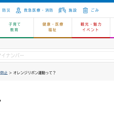
防災
救急医療・消防
施設
ごみ
子育て
健康・医療
観光・魅力
教育
福祉
イベント
年金
ンニュートラル
内
上下水道
生涯学習
休日当番医
レジャー・スポーツ
土地
市長の部屋
斎場
鎖
介護
保健所
はじめよう、ハマライフ
消費生活
幼稚園一覧
環境対策
選挙
待防止
> オレンジリボン運動って？
就労
産
中学校一覧
環境
企業立地
例規・公示
・動物
計画
市民活動
予算・財政
本・抄本
開・個人情報
住所変更
監査
？
宅
の施策
ごみ・リサイクル
景観