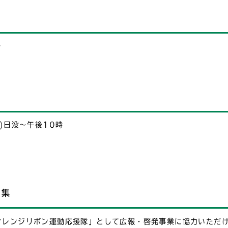
分
日)日没～午後10時
募集
オレンジリボン運動応援隊」として広報・啓発事業に協力いただ