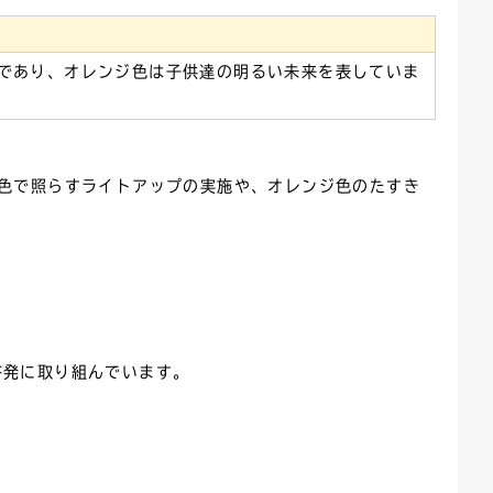
ごみカレンダー
広報はままつ
であり、オレンジ色は子供達の明るい未来を表していま
色で照らすライトアップの実施や、オレンジ色のたすき
。
啓発に取り組んでいます。