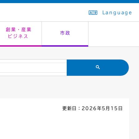
Language
創業・産業
市政
ビジネス
生活排水
教育委員会
救急・夜間診療
施設予約（まつぼっくり）
指定管理者制度
議会
市民安全
入学式・卒業式
感染症
はたちの集い
公共事業の技術監理
オープンデータ
住居表示
通学区域
バナー広告
組織案内
住民票の写し
広聴・広報
更新日：2026年5月15日
国民健康保険
都市整備
ごみの分別方法
屋外広告物