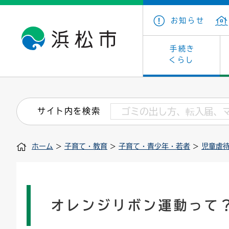
お知らせ
手続き
くらし
戸籍・住民の手続き
子育て・青少年・若者
健康・医療
文化・芸術
産業振興
市の概要
保険・
教育
福祉
文化財
カーボ
庁舎案
サイト内を検索
住まい・建築
看護専門学校
介護保険
浜松・浜名湖だいすきネット
発注情報(入札・契約)
外郭団体
墓地・
学級閉
福祉・
統計
ホーム
>
子育て・教育
>
子育て・青少年・若者
>
児童虐
税金
小学校一覧
募集
職員採用
法人税
雇用・
市有財
道路・交通・河川
行政区
ペット
施策・
印鑑登録証明書
会議
戸籍謄
情報公
オレンジリボン運動って
道路台帳
附属機関
市営住
国・県