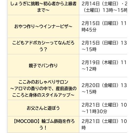
しょうぎに挑戦～初心者から上級者
2月14日（土曜日）・28
まで～
（土曜日）13時～15時
2月15日（日曜日）11時
おやつ作り～ウインナーピザ～
時45分
こどもアドボカシーってなんだろ
2月15日（日曜日）13時
う？
～15時
2月19日（木曜日）11時
親子でパン作り
～12時
ここみのおしゃべりサロン
2月20日（金曜日）13時
～アロマの香りの中で、産前直後の
～15時
こころと身体のスタイルアップ～
2月21日（土曜日）10時
お父さんと遊ぼう
～11時30分
【MOCOBO】輪ゴム鉄砲を作ろ
2月21日（土曜日）10時
う！
時