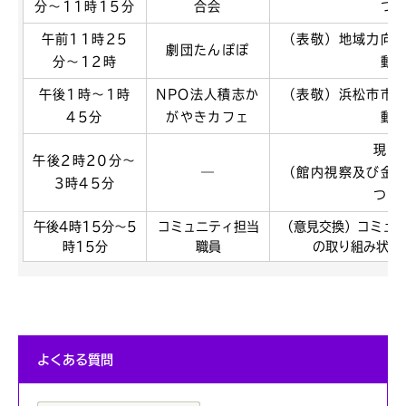
分〜11時15分
合会
つ
午前11時25
（表敬）地域力向
劇団たんぽぽ
分〜12時
動
午後1時〜1時
NPO法人積志か
（表敬）浜松市市
45分
がやきカフェ
動
現場
午後2時20分〜
―
（館内視察及び金
3時45分
つい
午後4時15分～5
コミュニティ担当
（意見交換）コミュ
時15分
職員
の取り組み状況
よくある質問