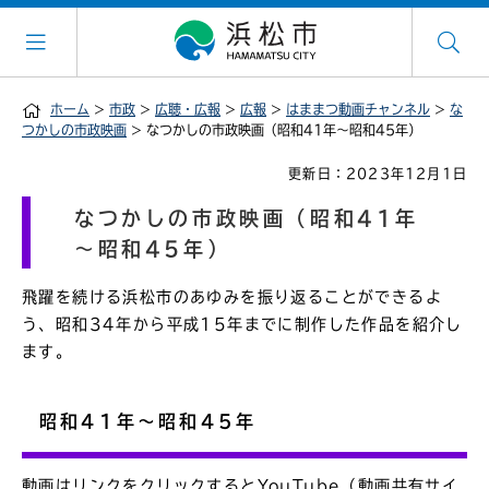
ホーム
>
市政
>
広聴・広報
>
広報
>
はままつ動画チャンネル
>
な
つかしの市政映画
> なつかしの市政映画（昭和41年～昭和45年）
更新日：2023年12月1日
なつかしの市政映画（昭和41年
～昭和45年）
飛躍を続ける浜松市のあゆみを振り返ることができるよ
う、昭和34年から平成15年までに制作した作品を紹介し
ます。
昭和41年～昭和45年
動画はリンクをクリックするとYouTube（動画共有サイ