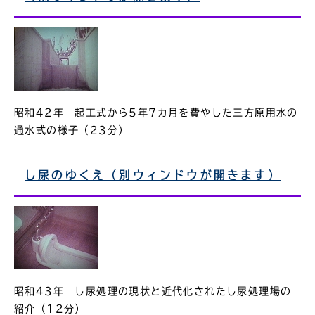
昭和42年 起工式から5年7カ月を費やした三方原用水の
通水式の様子（23分）
し尿のゆくえ（別ウィンドウが開きます）
昭和43年 し尿処理の現状と近代化されたし尿処理場の
紹介（12分）