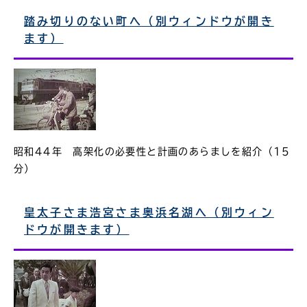
踏み切りのない町へ（別ウィンドウが開き
ます）
昭和44年 高架化の必要性と計画のあらましを紹介（15
分）
皇太子さま浩宮さま奥浜名湖へ（別ウィン
ドウが開きます）