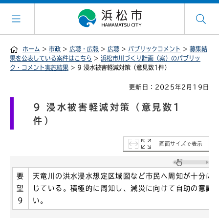
ホーム
>
市政
>
広聴・広報
>
広聴
>
パブリックコメント
>
募集結
果を公表している案件はこちら
>
浜松市川づくり計画（案）のパブリッ
ク・コメント実施結果
> 9 浸水被害軽減対策（意見数1件）
更新日：2025年2月19日
9 浸水被害軽減対策（意見数1
件）
画面サイズで表示
要
天竜川の洪水浸水想定区域図など市民へ周知が十分に
望
じている。積極的に周知し、減災に向けて自助の意識
9
い。