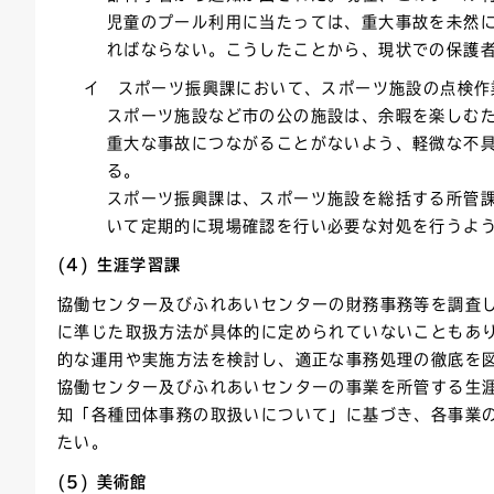
児童のプール利用に当たっては、重大事故を未然
ればならない。こうしたことから、現状での保護
イ スポーツ振興課において、スポーツ施設の点検作
スポーツ施設など市の公の施設は、余暇を楽しむ
重大な事故につながることがないよう、軽微な不
る。
スポーツ振興課は、スポーツ施設を総括する所管
いて定期的に現場確認を行い必要な対処を行うよ
(4) 生涯学習課
協働センター及びふれあいセンターの財務事務等を調査
に準じた取扱方法が具体的に定められていないこともあ
的な運用や実施方法を検討し、適正な事務処理の徹底を
協働センター及びふれあいセンターの事業を所管する生涯
知「各種団体事務の取扱いについて」に基づき、各事業
たい。
(5) 美術館