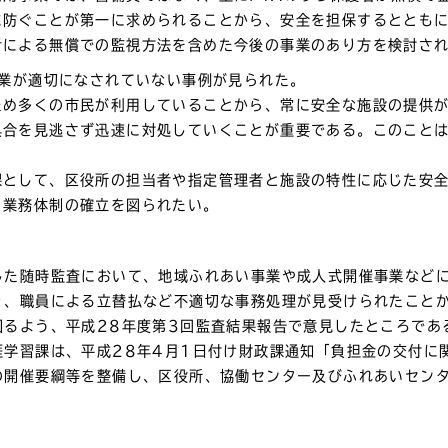
に防ぐことが第一に求められることから、安全を担保するととも
者による無償での監視方法を含めた今後の事業のあり方を検討さ
業が適切になされていない事例が見られた。
ため多くの市民が利用していることから、常に安全な施設の提供
具合を見逃さず迅速に対処していくことが重要である。このこと
課として、区役所の担当者や指定管理者と施設の特性に応じた安
う業務体制の確立を図られたい。
した随時監査において、地域ふれあい事業や成人式開催事業など
り、職員による立替払など不適切な事務処理が見受けられたこと
図るよう、平成28年度第3回監査結果報告で意見したところであ
学習課は、平成28年4月1日付け財政課通知「負担金の交付に
の開催要綱等を整備し、区役所、協働センター及びふれあいセン