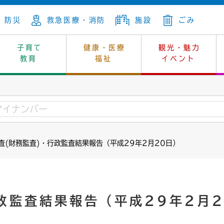
防災
救急医療・消防
施設
ごみ
子育て
健康・医療
観光・魅力
教育
福祉
イベント
年金
ンニュートラル
内
上下水道
生涯学習
休日当番医
レジャー・スポーツ
土地
市長の部屋
斎場
鎖
介護
保健所
はじめよう、ハマライフ
消費生活
幼稚園一覧
環境対策
選挙
査(財務監査)・行政監査結果報告（平成29年2月20日）
就労
産
中学校一覧
環境
企業立地
例規・公示
・動物
計画
市民活動
予算・財政
本・抄本
開・個人情報
住所変更
監査
政監査結果報告（平成29年2月
宅
の施策
ごみ・リサイクル
景観