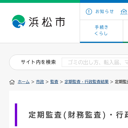
お知らせ
手続き
くらし
戸籍・住民の手続き
子育て・青少年・若者
健康・医療
文化・芸術
産業振興
市の概要
保険・
教育
福祉
文化財
カーボ
庁舎案
サイト内を検索
住まい・建築
看護専門学校
介護保険
浜松・浜名湖だいすきネット
発注情報(入札・契約)
外郭団体
墓地・
学級閉
福祉・
統計
ホーム
>
市政
>
監査
>
定期監査・行政監査結果
> 定期監
税金
小学校一覧
募集
職員採用
法人税
雇用・
市有財
道路・交通・河川
行政区
ペット
施策・
印鑑登録証明書
会議
戸籍謄
情報公
定期監査(財務監査)・行
道路台帳
附属機関
市営住
国・県