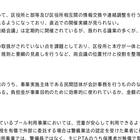
いて、区役所と部等及び区役所相互間の情報交換や連絡調整を行
れるようになっており、直近での開催実績が見られない。
連絡会議」は定期的に開催されているが、扱われる議案の多くが
の取扱がされていない点を課題としており、区役所と本庁が一体
、規則と要綱の見直しを行うなど、両会議の位置付けと役割を整
業のうち、事業実施主体である民間団体が会計事務を行うものの
ある。負担金が事業目的のために効果的に使われているか、金額
ているプール利用事業においては、児童が安心して利用できるよ
視を有償で外部に委託する場合は警備業法の認定を受けた業者に
用事業では、警備員ではなく、主にPTAのうち保護者が無償で