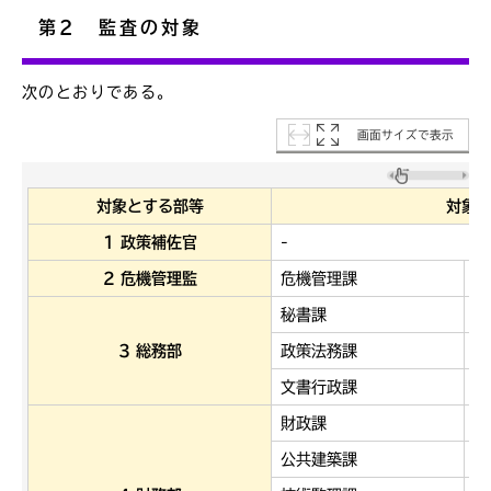
第2 監査の対象
次のとおりである。
画面サイズで表示
対象とする部等
対象
1 政策補佐官
-
2 危機管理監
危機管理課
-
秘書課
人
3 総務部
政策法務課
職
文書行政課
-
財政課
ア
公共建築課
調