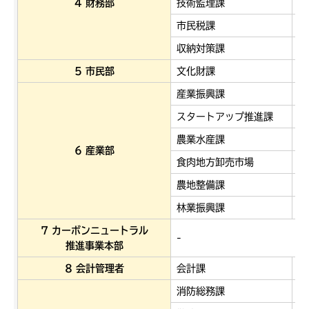
4 財務部
技術監理課
税
市民税課
資
収納対策課
-
5 市民部
文化財課
-
産業振興課
企
スタートアップ推進課
観
農業水産課
中
6 産業部
食肉地方卸売市場
農
農地整備課
農
林業振興課
-
7 カーボンニュートラル
-
推進事業本部
8 会計管理者
会計課
-
消防総務課
予