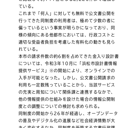
ている。
これまで「何人」に対しても無料で公文書公開を
行ってきた同制度の利用者は、極めて少数の者に
偏っているという事実が明らかになっており、同
様の傾向にある他都市においては、行政コストと
適切な受益者負担を考慮した有料化の動きも見ら
れている。
本市の請求件数の約6割を占めてきた金入り設計書
については、令和3年10月に「浜松市設計書情報
提供サービス」※の開始により、オンラインでの
入手が可能となった。しかし、公文書公開請求の
利用も一定数残っていることから、当該サービス
の充実と周知について関係課と連携するなかで、
他の情報提供の仕組みを設けた場合の情報公開制
度との調整についての検討も求められる。
同制度の開始から26年が経過し、オープンデータ
の普及やデジタル化の進展など社会経済情勢が大
きく変化するなか、同制度を所管する文書行政課