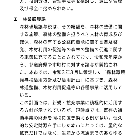
方、役割分担、管理手法等を検討し、適正な管理
及び保全に努められたい。
エ 林業振興課
森林環境譲与税は、その総額を、森林の整備に関
する施策、森林の整備を担うべき人材の育成及び
確保、森林の有する公益的機能に関する普及啓
発、木材利用の促進等の森林の整備の促進に関す
る施策に充てることとされており、令和元年度か
ら、都道府県や市町村に対する譲与が開始され
た。本市では、令和3年3月に策定した「森林環境
譲与税活用方針及び活用計画」に基づき、森林・
林道整備、木材利用促進等の各種事業に活用して
いる。
この計画では、新規・拡充事業に積極的に活用す
る方針が示されているが、現時点では、既存の補
助事業の財源を同税に置き換える例が多い。恒久
的な安定財源を手にした本市にとっては、量的な
拡充だけではなく、生産から流通までのあらゆる