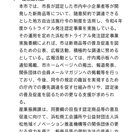
本市では、市長が認定した市内中小企業者等が開
発した新商品等について、随意契約で調達できる
とした地方自治法施行令の制度を活用し、令和4年
度からトライアル発注認定事業を実施している。
その運用を定めた浜松市トライアル発注認定事業
実施要綱によれば、市は新商品等の普及促進を図
るための公表、広報活動、積極的な調達に努める
としている。広報活動としては、庁内掲示板への
通知掲載、市ホームページへの掲出、報道発表、
関係団体の会員メールマガジンへの掲載等を行っ
ており、今後、同令の規定の趣旨を実現するため
の庁内での優先調達を促す仕組み作りや、認定後
の普及促進を図るための更なる支援が求められ
る。
産業振興課は、同要綱の目指す認定商品等の普及
促進に向けて、浜松商工会議所や公益財団法人浜
松地域イノベーション推進機構等の関係団体の更
なる協力を得て、新商品等の周知方法の見直しや