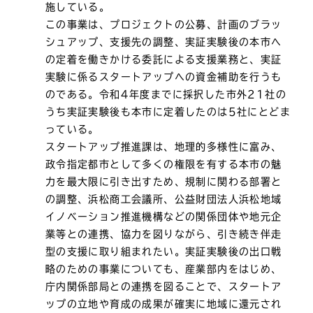
施している。
この事業は、プロジェクトの公募、計画のブラッ
シュアップ、支援先の調整、実証実験後の本市へ
の定着を働きかける委託による支援業務と、実証
実験に係るスタートアップへの資金補助を行うも
のである。令和4年度までに採択した市外21社の
うち実証実験後も本市に定着したのは5社にとどま
っている。
スタートアップ推進課は、地理的多様性に富み、
政令指定都市として多くの権限を有する本市の魅
力を最大限に引き出すため、規制に関わる部署と
の調整、浜松商工会議所、公益財団法人浜松地域
イノベーション推進機構などの関係団体や地元企
業等との連携、協力を図りながら、引き続き伴走
型の支援に取り組まれたい。実証実験後の出口戦
略のための事業についても、産業部内をはじめ、
庁内関係部局との連携を図ることで、スタートア
ップの立地や育成の成果が確実に地域に還元され