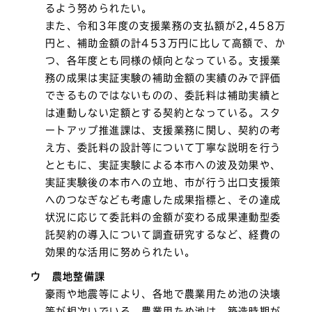
るよう努められたい。
また、令和3年度の支援業務の支払額が2,458万
円と、補助金額の計453万円に比して高額で、か
つ、各年度とも同様の傾向となっている。支援業
務の成果は実証実験の補助金額の実績のみで評価
できるものではないものの、委託料は補助実績と
は連動しない定額とする契約となっている。スタ
ートアップ推進課は、支援業務に関し、契約の考
え方、委託料の設計等について丁寧な説明を行う
とともに、実証実験による本市への波及効果や、
実証実験後の本市への立地、市が行う出口支援策
へのつなぎなども考慮した成果指標と、その達成
状況に応じて委託料の金額が変わる成果連動型委
託契約の導入について調査研究するなど、経費の
効果的な活用に努められたい。
ウ 農地整備課
豪雨や地震等により、各地で農業用ため池の決壊
等が相次いでいる。農業用ため池は、築造時期が