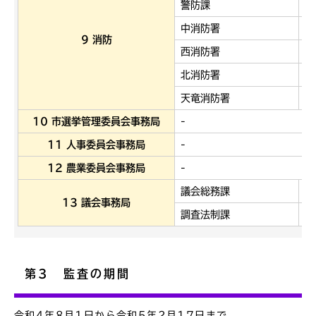
警防課
情
中消防署
東
9 消防
西消防署
南
北消防署
浜
天竜消防署
-
10 市選挙管理委員会事務局
-
11 人事委員会事務局
-
12 農業委員会事務局
-
議会総務課
議
13 議会事務局
調査法制課
-
第3 監査の期間
令和4年8月1日から令和5年2月17日まで