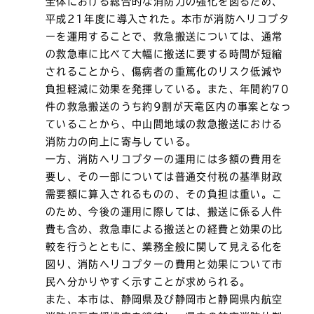
全体における総合的な消防力の強化を図るため、
平成21年度に導入された。本市が消防ヘリコプタ
ーを運用することで、救急搬送については、通常
の救急車に比べて大幅に搬送に要する時間が短縮
されることから、傷病者の重篤化のリスク低減や
負担軽減に効果を発揮している。また、年間約70
件の救急搬送のうち約9割が天竜区内の事案となっ
ていることから、中山間地域の救急搬送における
消防力の向上に寄与している。
一方、消防ヘリコプターの運用には多額の費用を
要し、その一部については普通交付税の基準財政
需要額に算入されるものの、その負担は重い。こ
のため、今後の運用に際しては、搬送に係る人件
費も含め、救急車による搬送との経費と効果の比
較を行うとともに、業務全般に関して見える化を
図り、消防ヘリコプターの費用と効果について市
民へ分かりやすく示すことが求められる。
また、本市は、静岡県及び静岡市と静岡県内航空