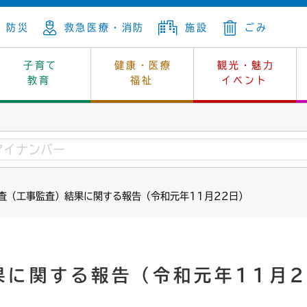
防災
救急医療・消防
施設
ごみ
子育て
健康・医療
観光・魅力
教育
福祉
イベント
年金
ンニュートラル
内
上下水道
生涯学習
休日当番医
レジャー・スポーツ
土地
市長の部屋
斎場
鎖
介護
保健所
はじめよう、ハマライフ
消費生活
幼稚園一覧
環境対策
選挙
査（工事監査）結果に関する報告（令和元年11月22日）
就労
産
中学校一覧
環境
企業立地
例規・公示
・動物
計画
市民活動
予算・財政
本・抄本
開・個人情報
住所変更
監査
果に関する報告（令和元年11月2
宅
の施策
ごみ・リサイクル
景観