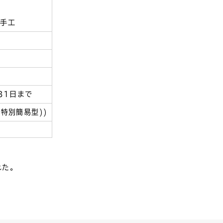
手工
31日まで
特別簡易型))
れた。