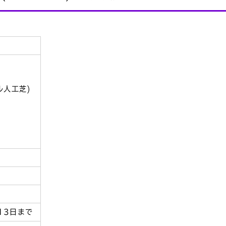
ル人工芝)
)
)
13日まで