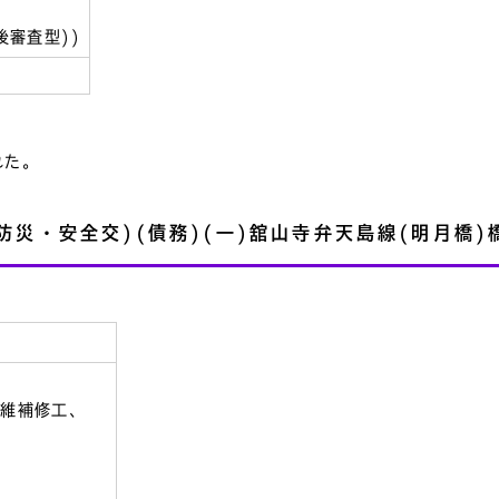
後審査型))
れた。
防災・安全交)(債務)(一)舘山寺弁天島線(明月橋)
維補修工、
工