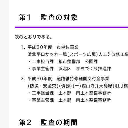
連絡ごみ
ユニバーサルデザイン
第1 監査の対象
次のとおりである。
平成30年度 市単独事業
浜北平口サッカー場(スポーツ広場)人工芝改修工
・工事担当課 都市整備部 公園課
・事業主管課 浜北区 まちづくり推進課
平成30年度 道路維持修繕国交付金事業
(防災・安全交)(債務)(一)舘山寺弁天島線(明月
・工事担当課 土木部 南土木整備事務所
・事業主管課 土木部 南土木整備事務所
第2 監査の期間