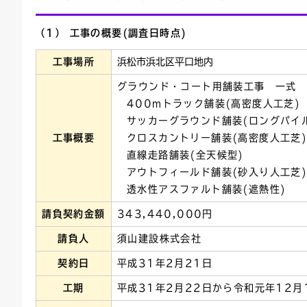
（1） 工事の概要(調査日時点)
工事場所
浜松市浜北区平口地内
グラウンド・コート用舗装工事 一式
400mトラック舗装(高密度人工芝)
サッカーグラウンド舗装(ロングパイ
工事概要
クロスカントリー舗装(高密度人工芝
直線走路舗装(全天候型)
アウトフィールド舗装(砂入り人工芝
透水性アスファルト舗装(遮熱性)
請負契約金額
343,440,000円
請負人
須山建設株式会社
契約日
平成31年2月21日
工期
平成31年2月22日から令和元年12月