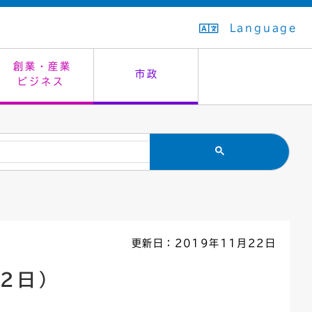
Language
創業・産業
市政
ビジネス
生活排水
教育委員会
救急・夜間診療
施設予約（まつぼっくり）
指定管理者制度
議会
市民安全
入学式・卒業式
感染症
はたちの集い
公共事業の技術監理
オープンデータ
住居表示
通学区域
バナー広告
組織案内
住民票の写し
広聴・広報
更新日：2019年11月22日
国民健康保険
都市整備
2日）
ごみの分別方法
屋外広告物