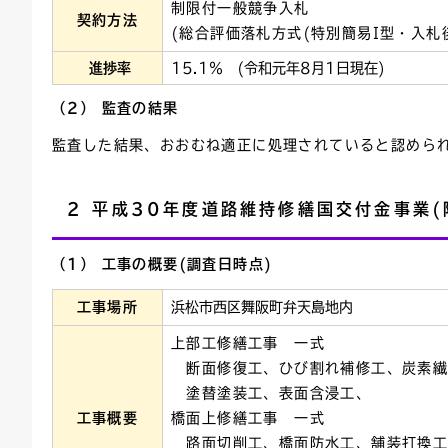
制限付一般競争入札
契約方法
(総合評価落札方式(特別簡易I型・入札
進捗率
15.1％ (令和元年8月1日現在)
（2） 監査の結果
監査した結果、おおむね適正に処理されていると認めら
2 平成30年度道路維持修繕国交付金事業(
（1） 工事の概要(調査日時点)
工事場所
浜松市西区舞阪町弁天島地内
上部工修繕工事 一式
断面修復工、ひび割れ補修工、炭素繊
塗替塗装工、表面含浸工、
工事概要
橋面上修繕工事 一式
路面切削工、橋面防水工、舗装打換