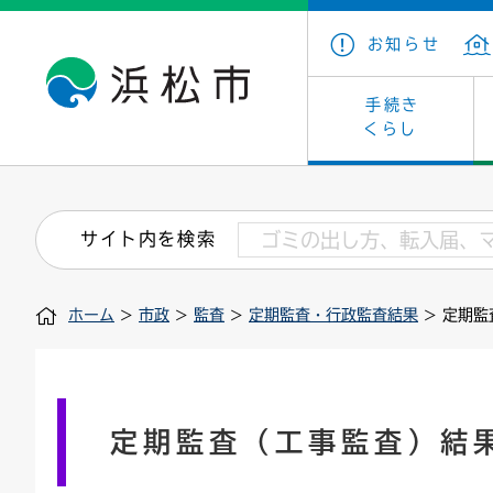
お知らせ
手続き
くらし
戸籍・住民の手続き
子育て・青少年・若者
健康・医療
文化・芸術
産業振興
市の概要
保険・
教育
福祉
文化財
カーボ
庁舎案
サイト内を検索
住まい・建築
看護専門学校
介護保険
浜松・浜名湖だいすきネット
発注情報(入札・契約)
外郭団体
墓地・
学級閉
福祉・
統計
ホーム
>
市政
>
監査
>
定期監査・行政監査結果
> 定期監
税金
小学校一覧
募集
職員採用
法人税
雇用・
市有財
道路・交通・河川
行政区
ペット
施策・
印鑑登録証明書
会議
戸籍謄
情報公
定期監査（工事監査）結
道路台帳
附属機関
市営住
国・県