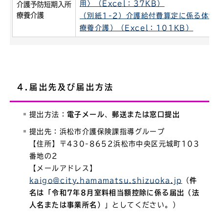
用〉（Excel：37KB）
介護予防短期入所
療養介護
（別紙1-2）介護給付費算定に係る体制
療養介護）（Excel：101KB）
4.届出先及び届出方法
提出方法：
電子メール
、
郵送または窓口提出
提出先：浜松市介護保険課指導グループ
【住所】〒430-8652浜松市中央区元城町103
番地の2
【メールアドレス】
kaigo@city.hamamatsu.shizuoka.jp
（
件
名は「令和7年8月室料相当額控除に係る届出（法
人名または事業所名）
」としてください。）