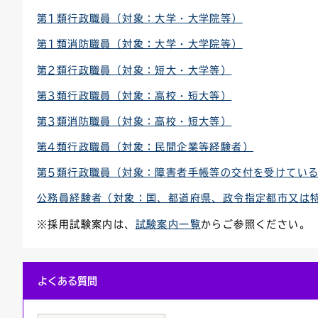
第1類行政職員（対象：大学・大学院等）
連絡ごみ
ユニバーサルデザイン
第1類消防職員（対象：大学・大学院等）
第2類行政職員（対象：短大・大学等）
第3類行政職員（対象：高校・短大等）
第3類消防職員（対象：高校・短大等）
第4類行政職員（対象：民間企業等経験者）
第5類行政職員（対象：障害者手帳等の交付を受けてい
公務員経験者（対象：国、都道府県、政令指定都市又は
※採用試験案内は、
試験案内一覧
からご参照ください。
よくある質問