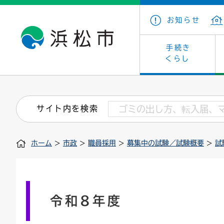
お知らせ
手続き
くらし
戸籍・住民の手続き
子育て・青少年・若者
健康・医療
文化・芸術
産業振興
市の概要
保険・
教育
福祉
文化財
カーボ
庁舎案
サイト内を検索
住まい・建築
看護専門学校
介護保険
浜松・浜名湖だいすきネット
発注情報(入札・契約)
外郭団体
墓地・
学級閉
福祉・
統計
ホーム
>
市政
>
職員採用
>
募集中の試験／試験概要
>
試
税金
小学校一覧
募集
職員採用
法人税
雇用・
市有財
道路・交通・河川
行政区
ペット
施策・
印鑑登録証明書
会議
戸籍謄
情報公
令和8年度
道路台帳
附属機関
市営住
国・県