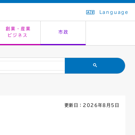
Language
創業・産業
市政
ビジネス
生活排水
教育委員会
救急・夜間診療
施設予約（まつぼっくり）
指定管理者制度
議会
市民安全
入学式・卒業式
感染症
はたちの集い
公共事業の技術監理
オープンデータ
住居表示
通学区域
バナー広告
組織案内
住民票の写し
広聴・広報
更新日：2026年8月5日
国民健康保険
都市整備
ごみの分別方法
屋外広告物