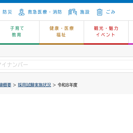
防災
救急医療・消防
施設
ごみ
子育て
健康・医療
観光・魅力
教育
福祉
イベント
年金
ンニュートラル
内
上下水道
生涯学習
休日当番医
レジャー・スポーツ
土地
市長の部屋
斎場
鎖
介護
保健所
はじめよう、ハマライフ
消費生活
幼稚園一覧
環境対策
選挙
験概要
>
採用試験実施状況
> 令和8年度
就労
産
中学校一覧
環境
企業立地
例規・公示
・動物
計画
市民活動
予算・財政
本・抄本
開・個人情報
住所変更
監査
宅
の施策
ごみ・リサイクル
景観