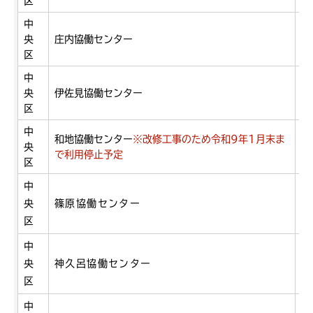
区
中
央
庄内協働センター
庄
区
中
央
伊佐見協働センター
伊
区
中
和地協働センター
※改修工事のため令和9年1月末ま
央
和
で利用停止予定
区
中
央
篠原協働センター
篠
区
中
央
神久呂協働センター
神
区
中