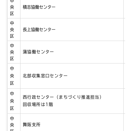
中
央
積志協働センター
積
区
中
央
長上協働センター
市
区
中
蒲協働センター
子
央
区
中
央
北部収集窓口センター
半
区
中
西行政センター（まちづくり推進担当）
央
雄
回収場所は1階
区
中
舞
舞阪支所
央
9