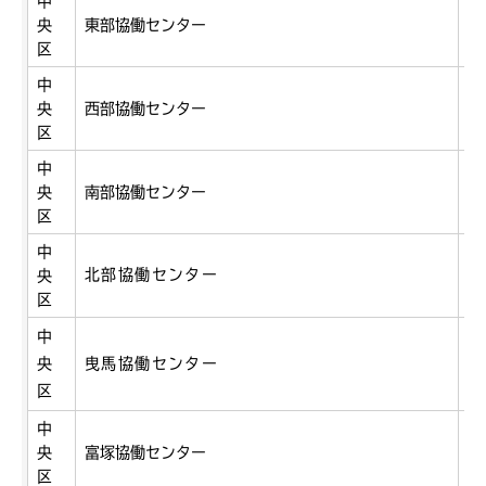
中
央
東部協働センター
相
区
中
央
西部協働センター
広
区
中
海
央
南部協働センター
1
区
中
北部協働センター
葵
央
区
中
央
曳馬協働センター
曳
区
中
央
富塚協働センター
富
区