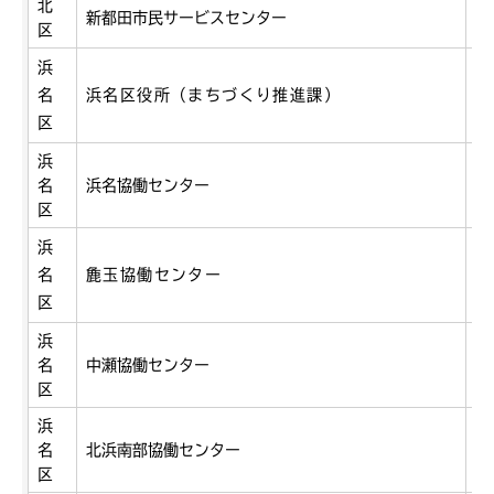
北
新都田市民サービスセンター
新
区
浜
名
浜名区役所（まちづくり推進課）
貴
区
浜
名
浜名協働センター
小
区
浜
名
麁玉協働センター
宮
区
浜
名
中瀬協働センター
中
区
浜
名
北浜南部協働センター
寺
区