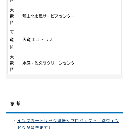
区
天
竜
龍山北市民サービスセンター
龍
区
天
竜
天竜エコテラス
青
区
天
竜
水窪・佐久間クリーンセンター
水
区
参考
インクカートリッジ里帰りプロジェクト（別ウィン
ドウが開きます）