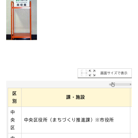
画面サイズで表示
区
課・施設
別
中
央
中央区役所（まちづくり推進課）※市役所
元
区