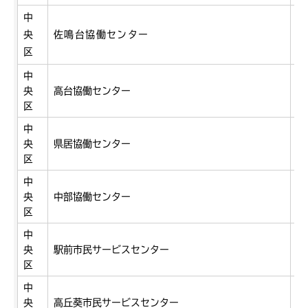
中
央
佐鳴台協働センター
佐
区
中
央
高台協働センター
和
区
中
央
県居協働センター
東
区
中
央
中部協働センター
早
区
中
旭
央
駅前市民サービスセンター
店
区
中
央
高丘葵市民サービスセンター
高