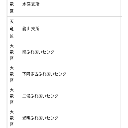
水
竜
水窪支所
2
区
天
竜
龍山支所
龍
区
天
竜
熊ふれあいセンター
熊
区
天
竜
下阿多古ふれあいセンター
上
区
天
竜
二俣ふれあいセンター
二
区
天
竜
光明ふれあいセンター
山
区