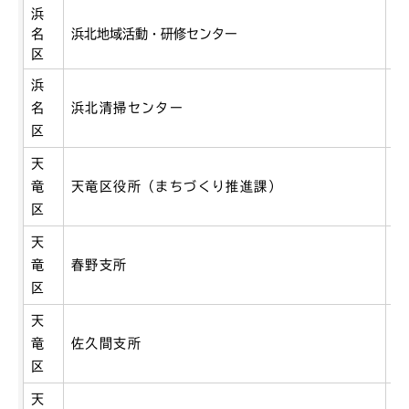
浜
名
浜北地域活動・研修センター
於
区
浜
名
浜北清掃センター
永
区
天
竜
天竜区役所（まちづくり推進課）
二
区
天
春
竜
春野支所
2
区
天
佐
竜
佐久間支所
4
区
天