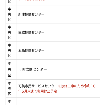
区
中
央
新津協働センター
新
区
中
央
白脇協働センター
寺
区
中
央
五島協働センター
福
区
中
央
可美協働センター
増
区
中
可美市民サービスセンター
※改修工事のため令和10
央
若
年5月末まで利用停止予定
区
中