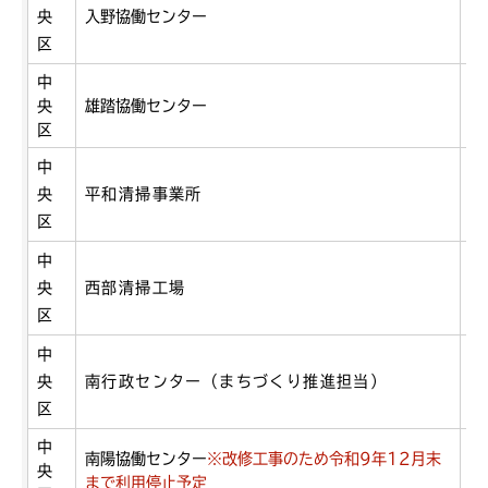
央
入野協働センター
入
区
中
央
雄踏協働センター
雄
区
中
央
平和清掃事業所
平
区
中
央
西部清掃工場
篠
区
中
央
南行政センター（まちづくり推進担当）
江
区
中
南陽協働センター
※改修工事のため令和9年12月末
央
下
まで利用停止予定