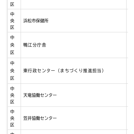
区
中
央
浜松市保健所
鴨
区
中
央
鴨江分庁舎
鴨
区
中
央
東行政センター（まちづくり推進担当）
流
区
中
央
天竜協働センター
薬
区
中
央
笠井協働センター
笠
区