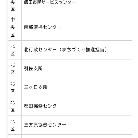
央
飯田市民サービスセンター
飯
区
中
央
南部清掃センター
堤
区
北
北行政センター（まちづくり推進担当）
細
区
北
引
引佐支所
区
5
北
三
三ヶ日支所
区
5
北
都田協働センター
都
区
北
三方原協働センター
三
区