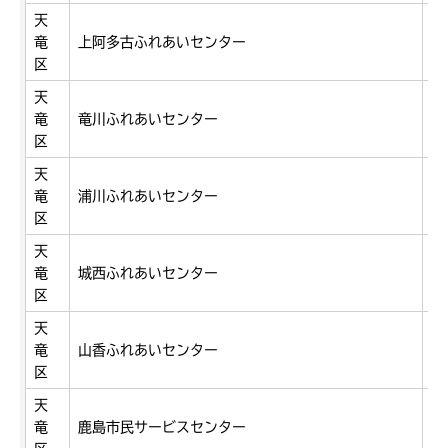
天
竜
上阿多古ふれあいセンター
西
区
天
竜
竜川ふれあいセンター
横
区
天
竜
浦川ふれあいセンター
佐
区
天
佐
竜
城西ふれあいセンター
1
区
天
竜
山香ふれあいセンター
佐
区
天
竜
鹿島市民サービスセンター
二